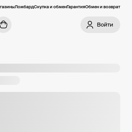
газины
Ломбард
Скупка и обмен
Гарантия
Обмен и возврат
Войти