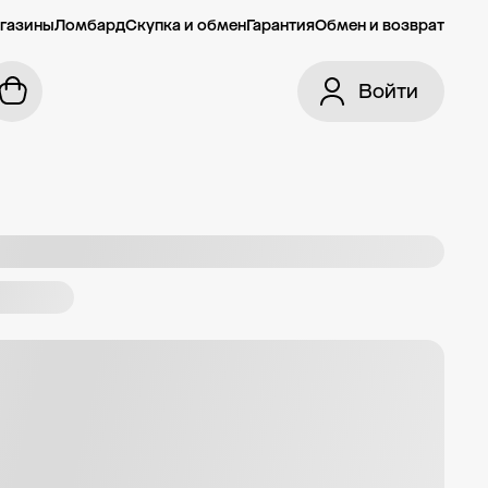
газины
Ломбард
Скупка и обмен
Гарантия
Обмен и возврат
Войти