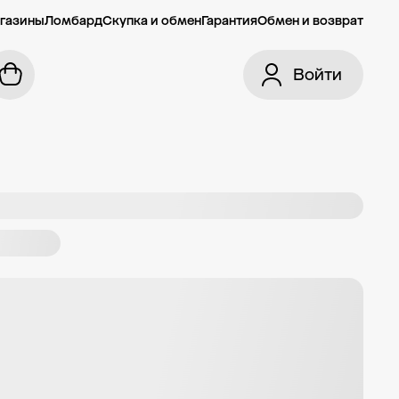
газины
Ломбард
Скупка и обмен
Гарантия
Обмен и возврат
Войти