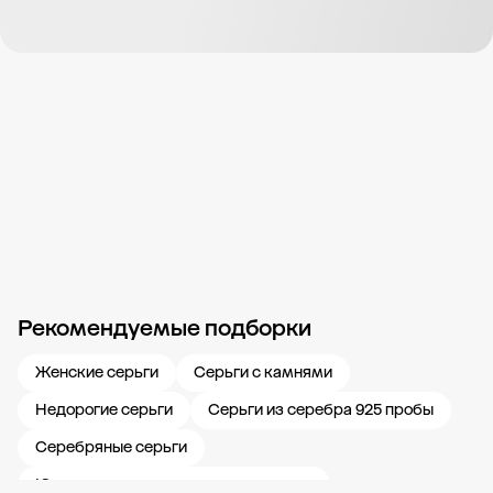
Рекомендуемые подборки
Новости компании
Журнал ЗОЛОТОЙ
Блог
Карьера в 585 Золотой
Женские серьги
Серьги с камнями
Недорогие серьги
Серьги из серебра 925 пробы
Серебряные серьги
Ювелирные украшения с аметистом