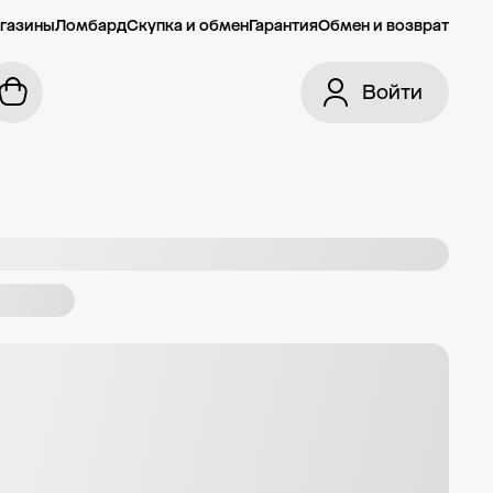
газины
Ломбард
Скупка и обмен
Гарантия
Обмен и возврат
Войти