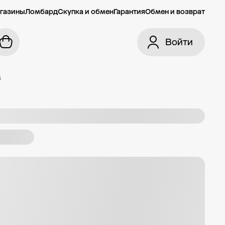
газины
Ломбард
Скупка и обмен
Гарантия
Обмен и возврат
Войти
м