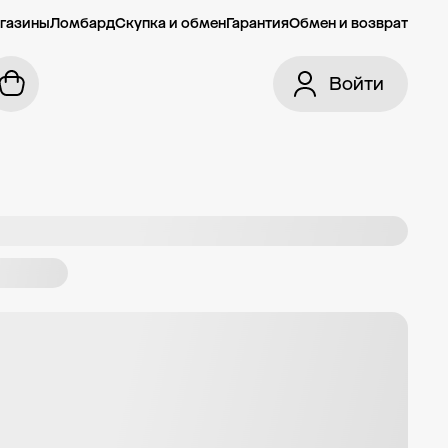
газины
Ломбард
Скупка и обмен
Гарантия
Обмен и возврат
Войти