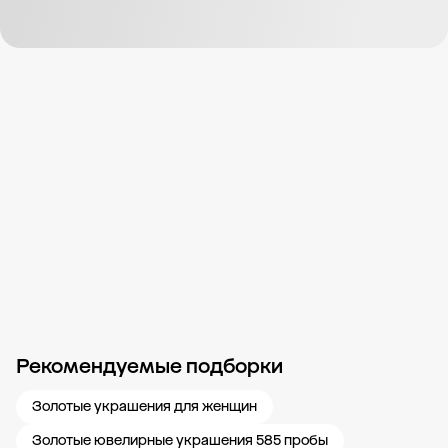
Рекомендуемые подборки
Новости компании
Журнал ЗОЛОТОЙ
Блог
Карьера в 585 Золотой
Золотые украшения для женщин
Золотые ювелирные украшения 585 пробы