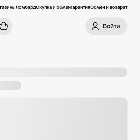
газины
Ломбард
Скупка и обмен
Гарантия
Обмен и возврат
Войти