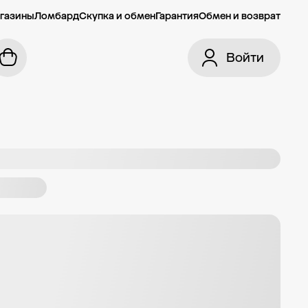
газины
Ломбард
Скупка и обмен
Гарантия
Обмен и возврат
Войти