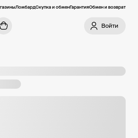
газины
Ломбард
Скупка и обмен
Гарантия
Обмен и возврат
Войти