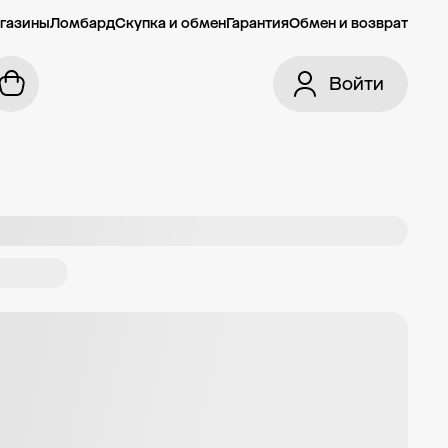
газины
Ломбард
Скупка и обмен
Гарантия
Обмен и возврат
Войти