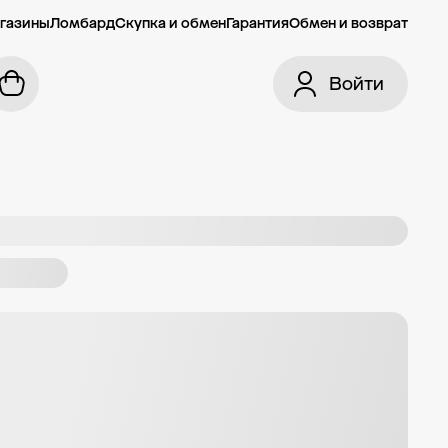
газины
Ломбард
Скупка и обмен
Гарантия
Обмен и возврат
Войти