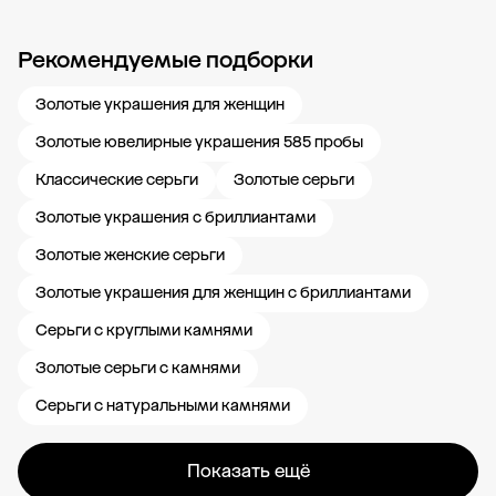
Рекомендуемые подборки
Новости компании
Журнал ЗОЛОТОЙ
Блог
Карьера в 585 Золотой
Золотые украшения для женщин
Золотые ювелирные украшения 585 пробы
Классические серьги
Золотые серьги
Золотые украшения с бриллиантами
Золотые женские серьги
Золотые украшения для женщин с бриллиантами
Серьги с круглыми камнями
Золотые серьги с камнями
Серьги с натуральными камнями
Показать ещё