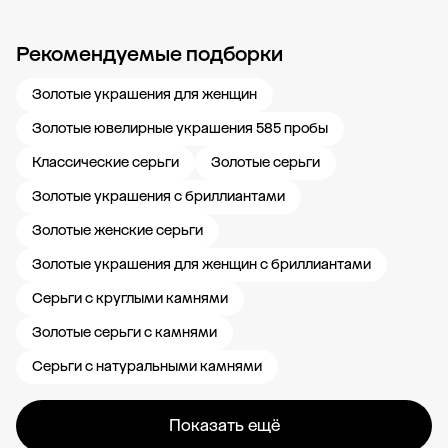
Рекомендуемые подборки
Новости компании
Журнал ЗОЛОТОЙ
Блог
Карьера в 585 Золотой
Золотые украшения для женщин
Золотые ювелирные украшения 585 пробы
Классические серьги
Золотые серьги
Золотые украшения с бриллиантами
Золотые женские серьги
Золотые украшения для женщин с бриллиантами
Серьги с круглыми камнями
Золотые серьги с камнями
Серьги с натуральными камнями
Показать ещё