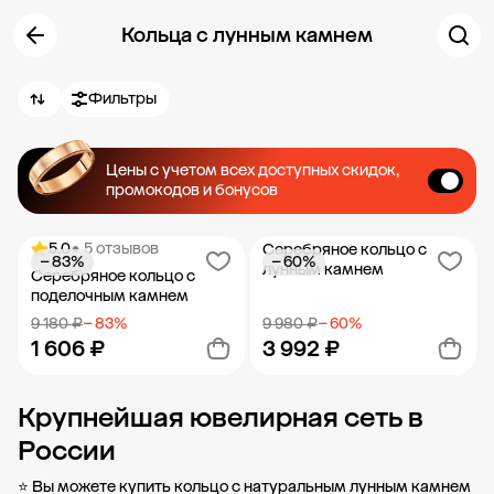
Кольца с лунным камнем
Фильтры
Цены с учетом всех доступных скидок,
промокодов и бонусов
5.0
• 5 отзывов
Серебряное кольцо с
− 83%
− 60%
лунным камнем
Серебряное кольцо с
поделочным камнем
9 180 ₽
− 83%
9 980 ₽
− 60%
1 606 ₽
3 992 ₽
Крупнейшая ювелирная сеть в
Добавить в корзину
Добавить в корзину
России
⭐ Вы можете купить кольцо с натуральным лунным камнем