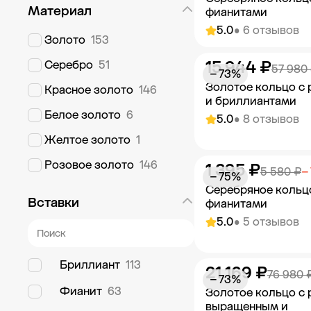
Материал
фианитами
5.0
• 6 отзывов
Золото
153
15 944 ₽
Серебро
51
Добавить в к
57 980
− 73%
Золотое кольцо с
Красное золото
146
и бриллиантами
Белое золото
6
5.0
• 8 отзывов
Желтое золото
1
Розовое золото
146
1 395 ₽
Добавить в к
5 580 ₽
−
− 75%
Серебряное кольц
Вставки
фианитами
5.0
• 5 отзывов
Бриллиант
113
21 169 ₽
Добавить в к
76 980 
− 73%
Фианит
63
Золотое кольцо с
выращенным и