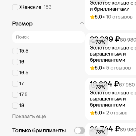
Золотое кольцо с
Женские
153
и бриллиантами
5.0
• 10 отзывов
Размер
22 269 ₽
Добавить в к
80 980
− 73%
Золотое кольцо с
15.5
выращенным и
бриллиантами
16
5.0
• 5 отзывов
16.5
18 694 ₽
17
Добавить в к
67 980
− 73%
Золотое кольцо с
17.5
выращенным и
бриллиантами
18
5.0
• 2 отзыва
Показать ещё
24 744 ₽
Добавить в к
89 980
Только бриллианты
− 73%