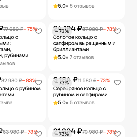
тзыв
5.0
• 5 отзывов
₽
24 194 ₽
ить в корзину
Добавить в корзину
77 980 ₽
− 75%
87 980 ₽
− 73%
− 73%
ольцо с
Золотое кольцо с
ыми:
сапфиром выращенным и
ами,
бриллиантами
, рубинами
5.0
• 7 отзывов
тзывов
₽
3 184 ₽
ить в корзину
Добавить в корзину
82 980 ₽
− 83%
11 580 ₽
− 73%
− 73%
ольцо с рубином
Серебряное кольцо с
антами
рубином и сапфирами
тзыва
5.0
• 5 отзывов
₽
21 994 ₽
ить в корзину
Добавить в корзину
63 980 ₽
− 73%
79 980 ₽
− 73%
− 73%