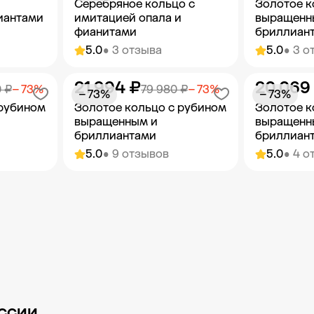
Серебряное кольцо с
Золотое к
иантами
имитацией опала и
выращенн
фианитами
бриллиан
5.0
• 3 отзыва
5.0
• 3 о
21 994 ₽
20 069
орзину
Добавить в корзину
Добав
 ₽
− 73%
79 980 ₽
− 73%
− 73%
− 73%
 рубином
Золотое кольцо с рубином
Золотое к
выращенным и
выращенн
бриллиантами
бриллиан
5.0
• 9 отзывов
5.0
• 4 о
орзину
Добавить в корзину
Добав
ссии