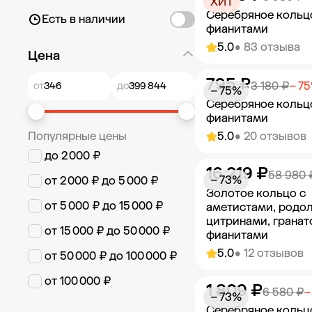
ХИТ
Серебряное кольц
Есть в наличии
фианитами
5.0
• 83 отзыва
Цена
795 ₽
Добавить в к
3 180 ₽
− 7
от
до
− 75%
Серебряное кольц
фианитами
Популярные цены
5.0
• 20 отзывов
до 2 000 ₽
16 219 ₽
Добавить в к
58 980 
− 73%
от 2 000 ₽ до 5 000 ₽
Золотое кольцо с
от 5 000 ₽ до 15 000 ₽
аметистами, родо
цитринами, гранат
от 15 000 ₽ до 50 000 ₽
фианитами
5.0
• 12 отзывов
от 50 000 ₽ до 100 000 ₽
от 100 000 ₽
1 809 ₽
Добавить в к
6 580 ₽
−
− 73%
Серебряное кольц