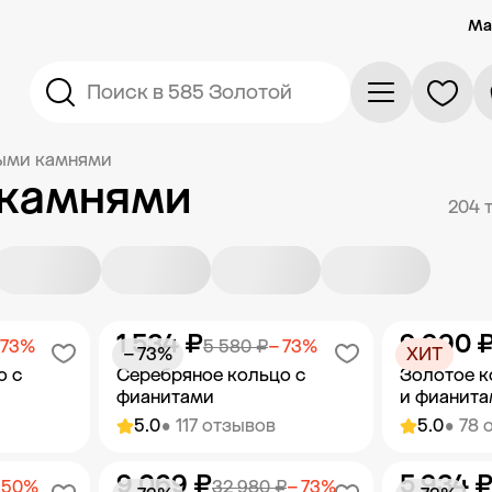
Ма
Поиск в 585 Золотой
ными камнями
 камнями
204 
1 534 ₽
9 990 
 73%
5 580 ₽
− 73%
− 73%
ХИТ
о с
Серебряное кольцо с
Золотое к
фианитами
и фианит
5.0
• 117 отзывов
5.0
• 78 
9 069 ₽
5 934 
орзину
Добавить в корзину
Добав
 50%
32 980 ₽
− 73%