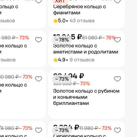
ХИТ
ольцо с
Серебряное кольцо с
и
фианитами
тзывов
5.0
• 43 отзыва
13 945 ₽
ить в корзину
Добавить в корзину
 980 ₽
− 73%
61 980 ₽
− 78%
− 78%
е кольцо с
Золотое кольцо с
и
аметистами и родолитами
тзывов
4.9
• 9 отзывов
38 494 ₽
ить в корзину
Добавить в корзину
10 980 ₽
− 73%
− 73%
139 980 ₽
− 73%
е кольцо с
и
Золотое кольцо с рубином
и коньячными
бриллиантами
₽
3 294 ₽
ить в корзину
Добавить в корзину
8 980 ₽
− 73%
11 980 ₽
− 73%
− 73%
е кольцо с
Серебряное кольцо с