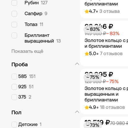
Рубин
127
бриллиантами
4.7
• 3 отзыва
Сапфир
9
Топаз
11
26 246 ₽
Добавить в к
− 83%
149 980 ₽
− 83%
Бриллиант
Золотое кольцо с
выращенный
13
и бриллиантами
Показать ещё
5.0
• 7 отзывов
Проба
30 995 ₽
Добавить в к
585
151
− 75%
123 980 ₽
− 75%
925
51
Золотое кольцо с
выращенным и
375
2
бриллиантами
4.9
• 18 отзывов
Пол
19 519 ₽
Добавить в к
70 980 
Детские
1
− 73%