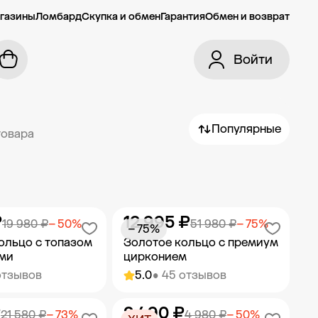
газины
Ломбард
Скупка и обмен
Гарантия
Обмен и возврат
Войти
Популярные
товара
₽
12 995 ₽
19 980 ₽
− 50%
51 980 ₽
− 75%
− 75%
ольцо с топазом
Золотое кольцо с премиум
ами
цирконием
отзывов
5.0
• 45 отзывов
₽
2 490 ₽
ить в корзину
Добавить в корзину
21 580 ₽
− 73%
4 980 ₽
− 50%