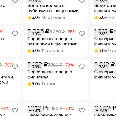
− 73%
− 73%
о с
Золотое кольцо с
Золотое к
рубинами выращенными
фианитам
5.0
• 46 отзывов
5.0
• 7 о
2 095 ₽
1 919 ₽
орзину
Добавить в корзину
Добав
5%
8 380 ₽
− 75%
6
− 75%
− 73%
о с
Серебряное кольцо с
Серебряно
ситаллами и фианитами
фианитам
5.0
• 11 отзывов
5.0
• 9 о
2 139 ₽
3 019 ₽
орзину
Добавить в корзину
Добав
₽
− 73%
7 780 ₽
− 73%
− 73%
− 73%
Серебряное кольцо с
Серебряно
литами,
фианитом
фианитам
ом и
5.0
• 1 отзыв
1 919 ₽
2 469 
орзину
Добавить в корзину
Добав
 73%
6 980 ₽
− 73%
− 73%
− 73%
о с
Серебряное кольцо с
Серебряно