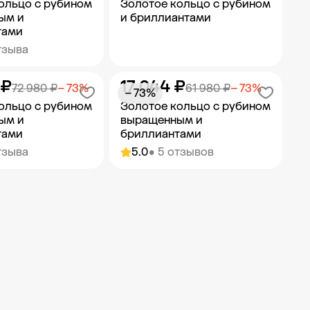
ольцо с рубином
Золотое кольцо с рубином
ым и
и бриллиантами
тами
тзыва
 ₽
17 044 ₽
ить в корзину
Добавить в корзину
72 980 ₽
− 73%
61 980 ₽
− 73%
− 73%
ольцо с рубином
Золотое кольцо с рубином
ым и
выращенным и
тами
бриллиантами
тзыва
5.0
• 5 отзывов
ить в корзину
Добавить в корзину