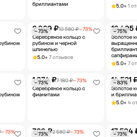
бриллиантами
5.0
• 1 о
2 909 ₽
19 495 
орзину
Добавить в корзину
Добав
10 580 ₽
− 73%
− 73%
− 75%
Серебряное кольцо с
Золотое к
 рубином
рубином и черной
выращенн
шпинелью
бриллиант
сапфирами
5.0
• 7 отзывов
5.0
• 7 о
1 974 ₽
14 521 
орзину
Добавить в корзину
Добав
7 180 ₽
− 73%
− 73%
− 83%
Серебряное кольцо с
Золотое к
 рубином
фианитами
и брилли
5.0
• 4 о
709 ₽
17 594 
орзину
Добавить в корзину
Добав
₽
− 73%
2 580 ₽
− 73%
− 73%
− 73%