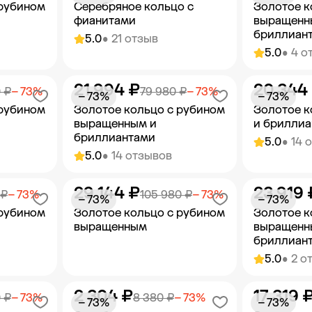
 рубином
Серебряное кольцо с
Золотое к
фианитами
выращенн
бриллиан
5.0
• 21 отзыв
5.0
• 4 о
21 994 ₽
20 344
орзину
Добавить в корзину
Добав
 ₽
− 73%
79 980 ₽
− 73%
− 73%
− 73%
 рубином
Золотое кольцо с рубином
Золотое к
выращенным и
и брилли
бриллиантами
5.0
• 14 
5.0
• 14 отзывов
29 144 ₽
23 919 
орзину
Добавить в корзину
Добав
 ₽
− 73%
105 980 ₽
− 73%
− 73%
− 73%
 рубином
Золотое кольцо с рубином
Золотое к
выращенным
выращенн
бриллиан
5.0
• 2 о
2 304 ₽
17 319 
орзину
Добавить в корзину
Добав
 ₽
− 73%
8 380 ₽
− 73%
− 73%
− 73%