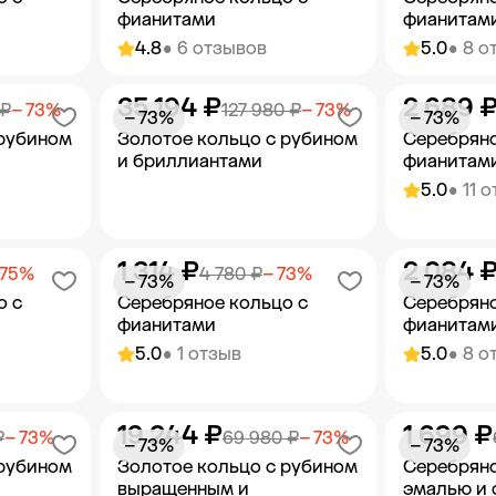
фианитами
фианитам
4.8
• 6 отзывов
5.0
• 8 о
35 194 ₽
2 689 
орзину
Добавить в корзину
Добав
 ₽
− 73%
127 980 ₽
− 73%
− 73%
− 73%
 рубином
Золотое кольцо с рубином
Серебряно
и бриллиантами
фианитам
5.0
• 11 
1 314 ₽
2 084 
орзину
Добавить в корзину
Добав
 75%
4 780 ₽
− 73%
− 73%
− 73%
о с
Серебряное кольцо с
Серебряно
фианитами
фианитам
5.0
• 1 отзыв
5.0
• 8 о
19 244 ₽
1 699 ₽
орзину
Добавить в корзину
Добав
₽
− 73%
69 980 ₽
− 73%
− 73%
− 73%
 рубином
Золотое кольцо с рубином
Серебряно
выращенным и
эмалью и