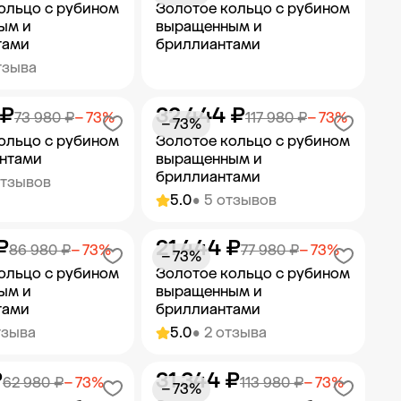
ольцо с рубином
Золотое кольцо с рубином
ым и
выращенным и
тами
бриллиантами
тзыва
 ₽
32 444 ₽
ить в корзину
Добавить в корзину
73 980 ₽
− 73%
117 980 ₽
− 73%
− 73%
ольцо с рубином
Золотое кольцо с рубином
антами
выращенным и
бриллиантами
отзывов
5.0
• 5 отзывов
₽
21 444 ₽
ить в корзину
Добавить в корзину
86 980 ₽
− 73%
77 980 ₽
− 73%
− 73%
ольцо с рубином
Золотое кольцо с рубином
ым и
выращенным и
тами
бриллиантами
тзыва
5.0
• 2 отзыва
₽
31 344 ₽
ить в корзину
Добавить в корзину
62 980 ₽
− 73%
113 980 ₽
− 73%
− 73%