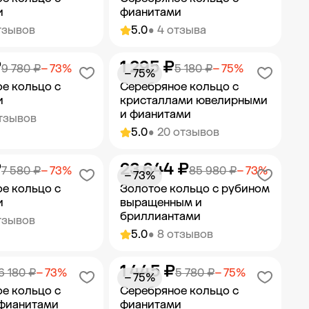
и
фианитами
тзывов
5.0
• 4 отзыва
₽
1 295 ₽
ить в корзину
Добавить в корзину
9 780 ₽
− 73%
5 180 ₽
− 75%
− 75%
е кольцо с
Серебряное кольцо с
и
кристаллами ювелирными
и фианитами
отзывов
5.0
• 20 отзывов
₽
23 644 ₽
ить в корзину
Добавить в корзину
7 580 ₽
− 73%
85 980 ₽
− 73%
− 73%
е кольцо с
Золотое кольцо с рубином
и
выращенным и
бриллиантами
тзывов
5.0
• 8 отзывов
1 445 ₽
ить в корзину
Добавить в корзину
6 180 ₽
− 73%
5 780 ₽
− 75%
− 75%
е кольцо с
Серебряное кольцо с
 фианитами
фианитами