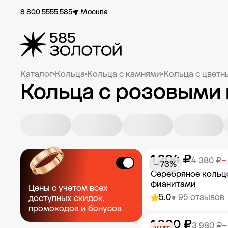
8 800 5555 585
Москва
Каталог
Кольца
Кольца с камнями
Кольца с цвет
Кольца с розовыми
1 204 ₽
4 380 ₽
−
− 73%
Серебряное кольц
фианитами
Цены с учетом всех
5.0
• 95 отзывов
доступных скидок,
промокодов и бонусов
1 990 ₽
Добавить в к
3 980 ₽
−