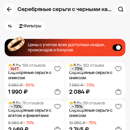
Серебряные серьги с черными камнями
Фильтры
Цены с учетом всех доступных скидок,
промокодов и бонусов
5.0
• 199 отзывов
5.0
• 162 отзыва
ХИТ
− 73%
Серебряные серьги с
Серебряные серьги с
ониксом
ониксом
3 980 ₽
− 50%
7 580 ₽
− 73%
1 990 ₽
2 084 ₽
5.0
• 76 отзывов
5.0
• 59 отзывов
− 73%
− 75%
Добавить в корзину
Добавить в корзину
Серебряные серьги с
Серебряные серьги с
агатом и фианитами
ониксом
8 980 ₽
− 73%
10 980 ₽
− 75%
2 469 ₽
2 745 ₽