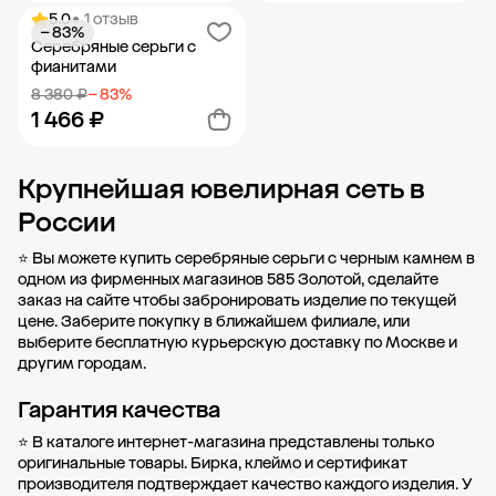
5.0
• 1 отзыв
− 83%
Добавить в корзину
Добавить в корзину
Серебряные серьги с
фианитами
8 380 ₽
− 83%
1 466 ₽
Крупнейшая ювелирная сеть в
Добавить в корзину
России
⭐ Вы можете купить серебряные серьги с черным камнем в
одном из фирменных магазинов 585 Золотой, сделайте
заказ на сайте чтобы забронировать изделие по текущей
цене. Заберите покупку в
ближайшем филиале
, или
выберите бесплатную курьерскую доставку по Москве и
другим городам.
Гарантия качества
⭐ В каталоге интернет-магазина представлены только
оригинальные товары. Бирка, клеймо и сертификат
производителя подтверждает качество каждого изделия. У