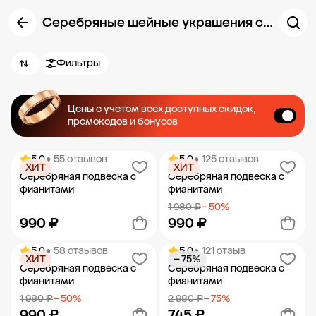
Серебряные шейные украшения с фианитами
Фильтры
Цены с учетом всех доступных скидок,
промокодов и бонусов
5.0
• 55 отзывов
5.0
• 125 отзывов
ХИТ
ХИТ
Серебряная подвеска с
Серебряная подвеска с
фианитами
фианитами
1 980 ₽
− 50%
990 ₽
990 ₽
5.0
• 58 отзывов
5.0
• 121 отзыв
ХИТ
− 75%
Добавить в корзину
Добавить в корзину
Серебряная подвеска с
Серебряная подвеска с
фианитами
фианитами
1 980 ₽
− 50%
2 980 ₽
− 75%
990 ₽
745 ₽