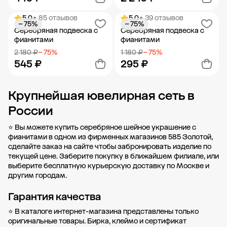
5.0
• 85 отзывов
5.0
• 39 отзывов
− 75%
− 75%
Добавить в корзину
Добавить в корзину
Серебряная подвеска с
Серебряная подвеска с
фианитами
фианитами
2 180 ₽
− 75%
1 180 ₽
− 75%
545 ₽
295 ₽
Крупнейшая ювелирная сеть в
Добавить в корзину
Добавить в корзину
России
⭐ Вы можете купить серебряное шейное украшение с
фианитами в одном из фирменных магазинов 585 Золотой,
сделайте заказ на сайте чтобы забронировать изделие по
текущей цене. Заберите покупку в
ближайшем филиале
, или
выберите бесплатную курьерскую доставку по Москве и
другим городам.
Гарантия качества
⭐ В каталоге интернет-магазина представлены только
оригинальные товары. Бирка, клеймо и сертификат