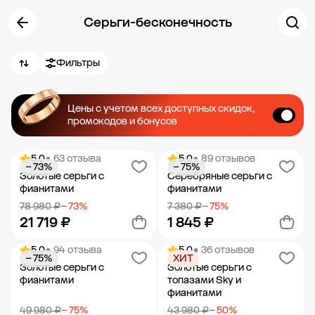
Серьги-бесконечность
Фильтры
Цены с учетом всех доступных скидок,
промокодов и бонусов
5.0
• 63 отзыва
5.0
• 89 отзывов
− 73%
− 75%
Золотые серьги с
Серебряные серьги с
фианитами
фианитами
78 980 ₽
− 73%
7 380 ₽
− 75%
21 719 ₽
1 845 ₽
5.0
• 94 отзыва
5.0
• 36 отзывов
− 75%
ХИТ
Добавить в корзину
Добавить в корзину
Золотые серьги с
Золотые серьги с
фианитами
топазами Sky и
фианитами
49 980 ₽
− 75%
43 980 ₽
− 50%