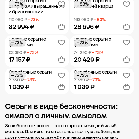
Золотые серьги с
Золотые серьги с
− 73%
− 83%
Добавить в корзину
Добавить в корзину
сапфирами выращенными
имитацией кварца
и бриллиантами
119 980 ₽
− 73%
163 980 ₽
− 83%
32 994 ₽
28 696 ₽
Золотые серьги с
Золотые серьги с
− 73%
− 73%
Добавить в корзину
Добавить в корзину
фианитами
фианитами
62 390 ₽
− 73%
74 290 ₽
− 73%
17 157 ₽
20 429 ₽
Серебряные серьги
Серебряные серьги
− 73%
− 73%
Добавить в корзину
Добавить в корзину
3 780 ₽
− 73%
3 780 ₽
− 73%
1 039 ₽
1 039 ₽
Серьги в виде бесконечности:
Добавить в корзину
Добавить в корзину
символ с личным смыслом
Знак бесконечности — это не просто изящный изгиб
металла. Для кого-то он означает вечную любовь, для
других — крепкую дружбу или неразрывную связь с