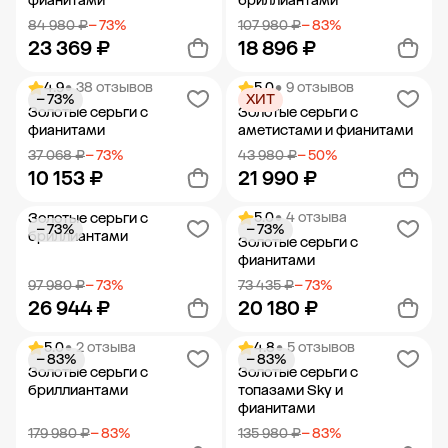
фианитами
бриллиантами
84 980 ₽
− 73%
107 980 ₽
− 83%
23 369 ₽
18 896 ₽
4.9
• 38 отзывов
5.0
• 9 отзывов
− 73%
ХИТ
Добавить в корзину
Добавить в корзину
Золотые серьги с
Золотые серьги с
фианитами
аметистами и фианитами
37 068 ₽
− 73%
43 980 ₽
− 50%
10 153 ₽
21 990 ₽
5.0
• 4 отзыва
Золотые серьги с
− 73%
− 73%
Добавить в корзину
Добавить в корзину
бриллиантами
Золотые серьги с
фианитами
97 980 ₽
− 73%
73 435 ₽
− 73%
26 944 ₽
20 180 ₽
5.0
• 2 отзыва
4.8
• 5 отзывов
− 83%
− 83%
Добавить в корзину
Добавить в корзину
Золотые серьги с
Золотые серьги с
бриллиантами
топазами Sky и
фианитами
179 980 ₽
− 83%
135 980 ₽
− 83%