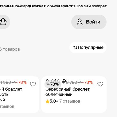
газины
Ломбард
Скупка и обмен
Гарантия
Обмен и возврат
Войти
Популярные
6 товаров
2 414 ₽
11 580 ₽
− 73%
8 780 ₽
− 73%
− 73%
ый браслет
Серебряный браслет
боты
облегченный
ный
5.0
• 7 отзывов
отзывов