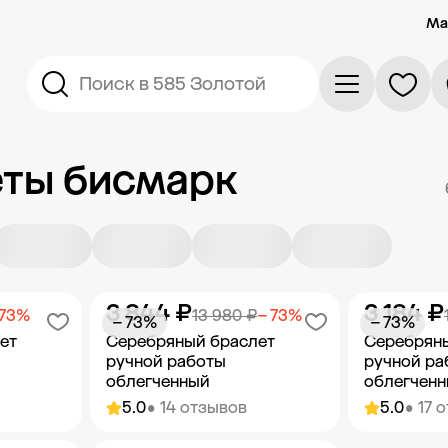
Ма
Поиск в 585 Золотой
ты бисмарк
3 844 ₽
3 184 ₽
 73%
13 980 ₽
− 73%
− 73%
− 73%
ет
Серебряный браслет
Серебрян
ручной работы
ручной ра
облегченный
облегчен
5.0
• 14 отзывов
5.0
• 17 