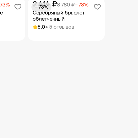
2 414 ₽
орзину
Добавить в корзину
Добав
 73%
8 780 ₽
− 73%
− 73%
ет
Серебряный браслет
облегченный
5.0
• 5 отзывов
орзину
Добавить в корзину