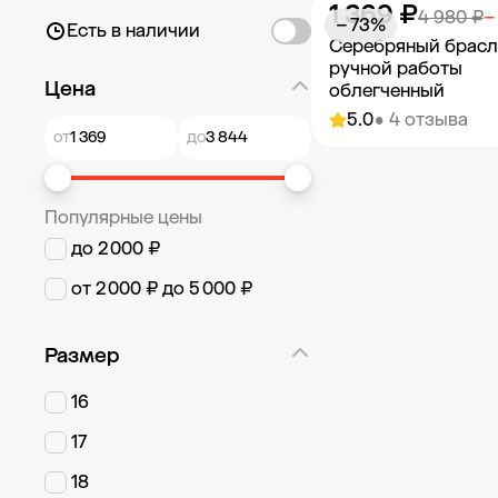
1 369 ₽
Добавить в к
4 980 ₽
−
− 73%
Есть в наличии
Серебряный брасл
ручной работы
Цена
облегченный
5.0
• 4 отзыва
от
до
Добавить в к
Популярные цены
до 2 000 ₽
от 2 000 ₽ до 5 000 ₽
Размер
16
17
18