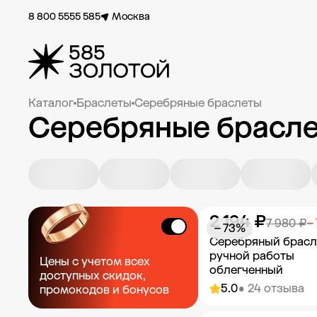
8 800 5555 585
Москва
Каталог
Браслеты
Серебряные браслеты
Серебряные брасле
2 194 ₽
7 980 ₽
−
− 73%
Серебряный брасл
ручной работы
Цены с учетом всех
облегченный
доступных скидок,
5.0
• 24 отзыва
промокодов и бонусов