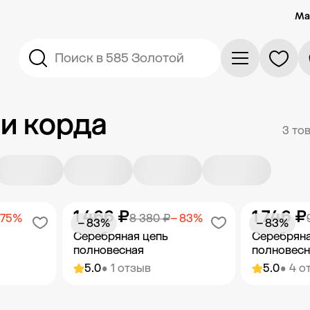
Ма
Поиск в 585 Золотой
и корда
3 то
1 466 ₽
1 746 ₽
 75%
8 380 ₽
− 83%
− 83%
− 83%
Серебряная цепь
Серебряна
полновесная
полновесн
5.0
• 1 отзыв
5.0
• 4 о
орзину
Добавить в корзину
Добав