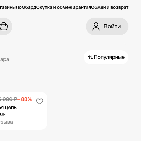
газины
Ломбард
Скупка и обмен
Гарантия
Обмен и возврат
Войти
Популярные
вара
9 980 ₽
− 83%
я цепь
ая
тзыва
ить в корзину