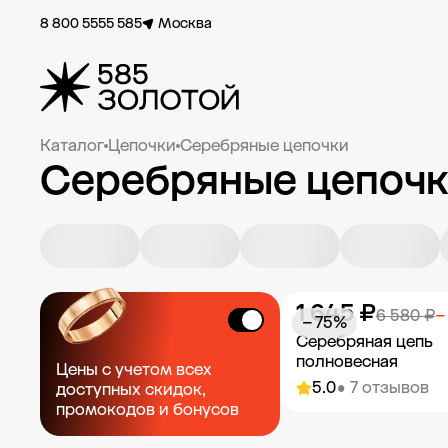
8 800 5555 585
Москва
Каталог
Цепочки
Серебряные цепочки
Серебряные цепочк
1 645 ₽
6 580 ₽
−
− 75%
Серебряная цепь
полновесная
Цены с учетом всех
5.0
• 7 отзывов
доступных скидок,
промокодов и бонусов
Добавить в к