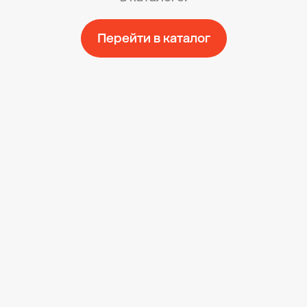
Перейти в каталог
Свадьба 585
Социальные проекты
О компании
Доставка
Oплата
А