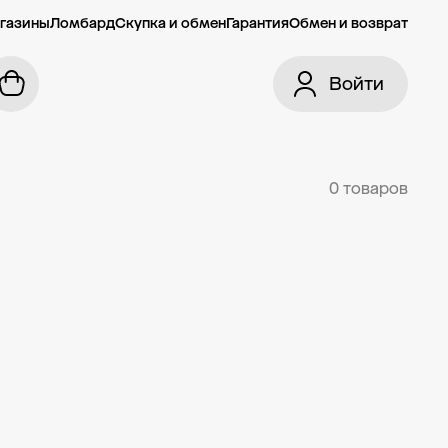
газины
Ломбард
Скупка и обмен
Гарантия
Обмен и возврат
Войти
0 товаров