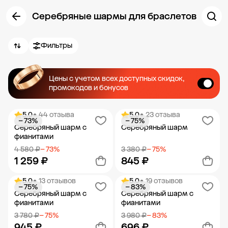
Серебряные шармы для браслетов
Фильтры
Цены с учетом всех доступных скидок,
промокодов и бонусов
5.0
• 44 отзыва
5.0
• 23 отзыва
− 73%
− 75%
Серебряный шарм с
Серебряный шарм
фианитами
4 580 ₽
− 73%
3 380 ₽
− 75%
1 259 ₽
845 ₽
5.0
• 13 отзывов
5.0
• 19 отзывов
− 75%
− 83%
Добавить в корзину
Добавить в корзину
Серебряный шарм с
Серебряный шарм с
фианитами
фианитами
3 780 ₽
− 75%
3 980 ₽
− 83%
945 ₽
696 ₽