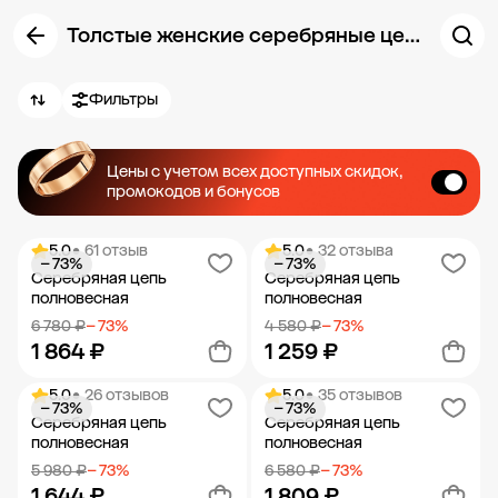
Толстые женские серебряные цепочки
Фильтры
Цены с учетом всех доступных скидок,
промокодов и бонусов
5.0
• 61 отзыв
5.0
• 32 отзыва
− 73%
− 73%
Серебряная цепь
Серебряная цепь
полновесная
полновесная
6 780 ₽
− 73%
4 580 ₽
− 73%
1 864 ₽
1 259 ₽
5.0
• 26 отзывов
5.0
• 35 отзывов
− 73%
− 73%
Добавить в корзину
Добавить в корзину
Серебряная цепь
Серебряная цепь
полновесная
полновесная
5 980 ₽
− 73%
6 580 ₽
− 73%
1 644 ₽
1 809 ₽