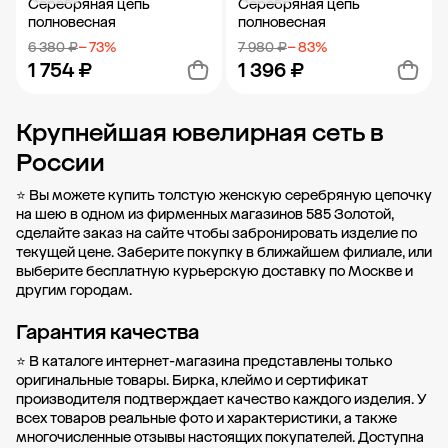
Серебряная цепь
Серебряная цепь
полновесная
полновесная
6 380 ₽
− 73%
7 980 ₽
− 83%
1 754 ₽
1 396 ₽
Крупнейшая ювелирная сеть в
Добавить в корзину
Добавить в корзину
России
⭐ Вы можете купить толстую женскую серебряную цепочку
на шею в одном из фирменных магазинов 585 Золотой,
сделайте заказ на сайте чтобы забронировать изделие по
текущей цене. Заберите покупку в
ближайшем филиале
, или
выберите бесплатную курьерскую доставку по Москве и
другим городам.
Гарантия качества
⭐ В каталоге интернет-магазина представлены только
оригинальные товары. Бирка, клеймо и сертификат
производителя подтверждает качество каждого изделия. У
всех товаров реальные фото и характеристики, а также
многочисленные отзывы настоящих покупателей. Доступна