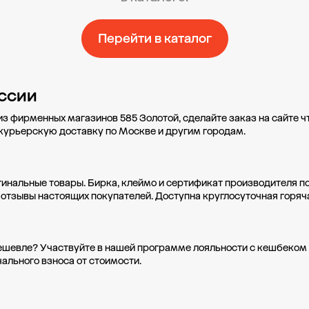
Перейти в каталог
ссии
из фирменных магазинов 585 Золотой, сделайте заказ на сайте 
 курьерскую доставку по Москве и другим городам.
гинальные товары. Бирка, клеймо и сертификат производителя п
 отзывы настоящих покупателей. Доступна круглосуточная горяч
дешевле? Участвуйте в нашей
программе лояльности
с кешбеком 
ального взноса от стоимости.
Свадьба 585
Социальные проекты
О компании
Доставка
Oплата
А