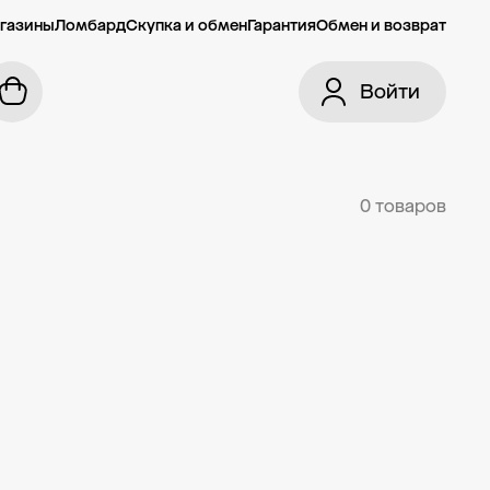
газины
Ломбард
Скупка и обмен
Гарантия
Обмен и возврат
Войти
0 товаров