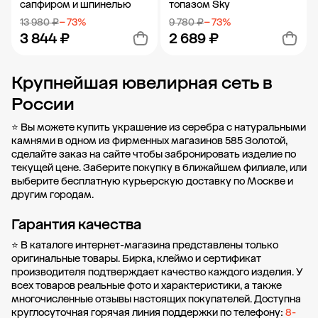
сапфиром и шпинелью
топазом Sky
13 980 ₽
− 73%
9 780 ₽
− 73%
3 844 ₽
2 689 ₽
Крупнейшая ювелирная сеть в
Добавить в корзину
Добавить в корзину
России
⭐ Вы можете купить украшение из серебра с натуральными
камнями в одном из фирменных магазинов 585 Золотой,
сделайте заказ на сайте чтобы забронировать изделие по
текущей цене. Заберите покупку в
ближайшем филиале
, или
выберите бесплатную курьерскую доставку по Москве и
другим городам.
Гарантия качества
⭐ В каталоге интернет-магазина представлены только
оригинальные товары. Бирка, клеймо и сертификат
производителя подтверждает качество каждого изделия. У
всех товаров реальные фото и характеристики, а также
многочисленные отзывы настоящих покупателей. Доступна
круглосуточная горячая линия поддержки по телефону:
8-