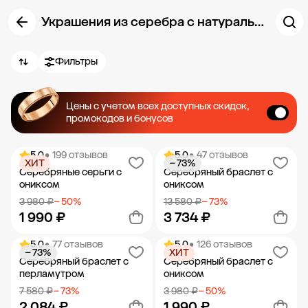
Украшения из серебра с натуральными камнями
Фильтры
Цены с учетом всех доступных скидок,
промокодов и бонусов
5.0
• 199 отзывов
5.0
• 47 отзывов
ХИТ
− 73%
Серебряные серьги с
Серебряный браслет с
ониксом
ониксом
3 980 ₽
− 50%
13 580 ₽
− 73%
1 990 ₽
3 734 ₽
5.0
• 77 отзывов
5.0
• 126 отзывов
− 73%
ХИТ
Добавить в корзину
Добавить в корзину
Серебряный браслет с
Серебряный браслет с
перламутром
ониксом
7 580 ₽
− 73%
3 980 ₽
− 50%
2 084 ₽
1 990 ₽