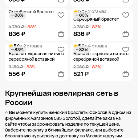
5.0
• 2 отзыва
Серебряный браслет
− 83%
− 83%
Добавить в корзину
Добавить в корзину
Серебряный браслет
4 780 ₽
− 83%
4 780 ₽
− 83%
836 ₽
836 ₽
5.0
• 2 отзыва
5.0
• 4 отзыва
− 83%
− 83%
Добавить в корзину
Добавить в корзину
Браслет «красная нить» с
Браслет «красная нить» с
серебряной вставкой
серебряной вставкой
3 180 ₽
− 83%
2 980 ₽
− 83%
556 ₽
521 ₽
Крупнейшая ювелирная сеть в
Добавить в корзину
Добавить в корзину
России
⭐ Вы можете купить женский браслеты Соколов в одном из
фирменных магазинов 585 Золотой, сделайте заказ на
сайте чтобы забронировать изделие по текущей цене.
Заберите покупку в
ближайшем филиале
, или выберите
бесплатную курьерскую доставку по Москве и другим