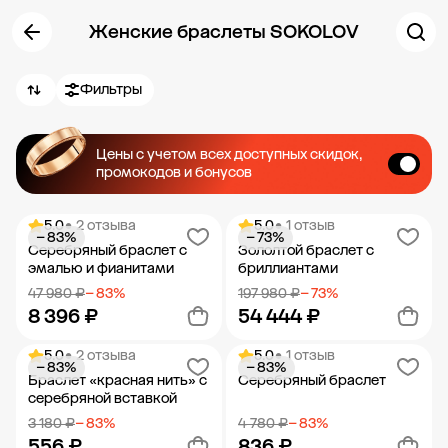
Женские браслеты SOKOLOV
Фильтры
Цены с учетом всех доступных скидок,
промокодов и бонусов
5.0
• 2 отзыва
5.0
• 1 отзыв
− 83%
− 73%
Серебряный браслет с
Зололтой браслет с
эмалью и фианитами
бриллиантами
47 980 ₽
− 83%
197 980 ₽
− 73%
8 396 ₽
54 444 ₽
5.0
• 2 отзыва
5.0
• 1 отзыв
− 83%
− 83%
Добавить в корзину
Добавить в корзину
Браслет «красная нить» с
Серебряный браслет
серебряной вставкой
3 180 ₽
− 83%
4 780 ₽
− 83%
556 ₽
836 ₽