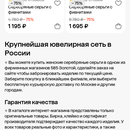
− 75%
− 75%
Добавить в корзину
Добавить в корзину
Серебряные серьги с
Серебряные серьги с
фианитами
фианитами
4 780 ₽
− 75%
6 780 ₽
− 75%
1 195 ₽
1 695 ₽
Крупнейшая ювелирная сеть в
Добавить в корзину
Добавить в корзину
России
⭐ Вы можете купить женские серебряные серьги в одном из
фирменных магазинов 585 Золотой, сделайте заказ на
сайте чтобы забронировать изделие по текущей цене.
Заберите покупку в
ближайшем филиале
, или выберите
бесплатную курьерскую доставку по Москве и другим
городам.
Гарантия качества
⭐ В каталоге интернет-магазина представлены только
оригинальные товары. Бирка, клеймо и сертификат
производителя подтверждает качество каждого изделия. У
всех товаров реальные фото и характеристики, а также