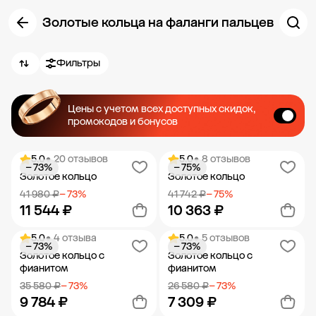
Золотые кольца на фаланги пальцев
Фильтры
Цены с учетом всех доступных скидок,
промокодов и бонусов
5.0
• 20 отзывов
5.0
• 8 отзывов
− 73%
− 75%
Золотое кольцо
Золотое кольцо
41 980 ₽
− 73%
41 742 ₽
− 75%
11 544 ₽
10 363 ₽
5.0
• 4 отзыва
5.0
• 5 отзывов
− 73%
− 73%
Добавить в корзину
Добавить в корзину
Золотое кольцо с
Золотое кольцо с
фианитом
фианитом
35 580 ₽
− 73%
26 580 ₽
− 73%
9 784 ₽
7 309 ₽