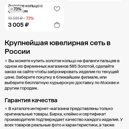
Золотое кольцо с
− 73%
Добавить в корзину
Добавить в корзину
фианитом
10 931 ₽
− 73%
3 005 ₽
Крупнейшая ювелирная сеть в
Добавить в корзину
России
⭐ Вы можете купить золотое кольцо на фаланги пальцев в
одном из фирменных магазинов 585 Золотой, сделайте
заказ на сайте чтобы забронировать изделие по текущей
цене. Заберите покупку в
ближайшем филиале
, или
выберите бесплатную курьерскую доставку по Москве и
другим городам.
Гарантия качества
⭐ В каталоге интернет-магазина представлены только
оригинальные товары. Бирка, клеймо и сертификат
производителя подтверждает качество каждого изделия. У
всех товаров реальные фото и характеристики, а также