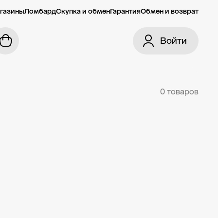
газины
Ломбард
Скупка и обмен
Гарантия
Обмен и возврат
Войти
0 товаров