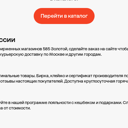
Перейти в каталог
ссии
фирменных магазинов 585 Золотой, сделайте заказ на сайте что
 курьерскую доставку по Москве и другим городам.
гинальные товары. Бирка, клеймо и сертификат производителя п
 отзывы настоящих покупателей. Доступна круглосуточная горяч
уйте в нашей
программе лояльности
с кешбеком и подарками. С
а от стоимости.
Свадьба 585
Социальные проекты
О компании
Доставка
Oплата
А