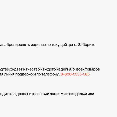
бы забронировать изделие по текущей цене. Заберите
одтверждает качество каждого изделия. У всех товаров
ая линия поддержки по телефону:
8-800-5555-585
.
ледите за дополнительными
акциями и скидками
или
кции
Рассрочка и кредит
Возврат и обмен
Программа лояльности