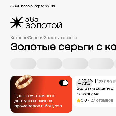
8 800 5555 585
Москва
Каталог
Серьги
Золотые серьги
Золотые серьги с к
7 694 ₽
27 980 ₽
− 73%
Золотые серьги с
корундами
Цены с учетом всех
5.0
• 27 отзывов
доступных скидок,
промокодов и бонусов
Добавить в к