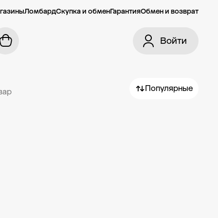
газины
Ломбард
Скупка и обмен
Гарантия
Обмен и возврат
Войти
Популярные
вар