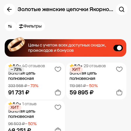
Золотые женские цепочки Якорного плетения
Фильтры
Цены с учетом всех доступных скидок,
промокодов и бонусов
5.0
• 40 отзывов
5.0
• 29 отзывов
− 73%
ХИТ
Золотая цепь
Золотая цепь
полновесная
полновесная
333 568 ₽
− 73%
119 981 ₽
− 50%
91 731 ₽
59 895 ₽
5.0
• 1 отзыв
ХИТ
Добавить в корзину
Добавить в корзину
Золотая цепь
полновесная
96 503 ₽
− 50%
48 251 ₽