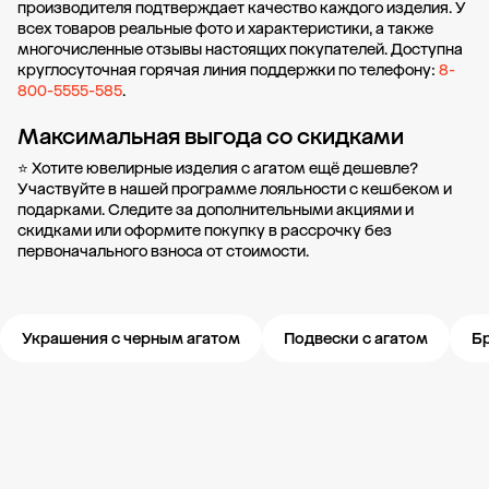
производителя подтверждает качество каждого изделия. У
всех товаров реальные фото и характеристики, а также
многочисленные отзывы настоящих покупателей. Доступна
круглосуточная горячая линия поддержки по телефону:
8-
800-5555-585
.
Максимальная выгода со скидками
⭐ Хотите ювелирные изделия с агатом ещё дешевле?
Участвуйте в нашей
программе лояльности
с кешбеком и
подарками. Следите за дополнительными
акциями и
скидками
или оформите
покупку в рассрочку
без
первоначального взноса от стоимости.
Украшения с черным агатом
Подвески с агатом
Бр
Новости компании
Журнал ЗОЛОТОЙ
Блог
Карьера в 585 Золотой