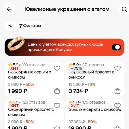
Ювелирные украшения с агатом
Фильтры
Цены с учетом всех доступных скидок,
промокодов и бонусов
5.0
• 199 отзывов
5.0
• 47 отзывов
ХИТ
− 73%
Серебряные серьги с
Серебряный браслет с
ониксом
ониксом
3 980 ₽
− 50%
13 580 ₽
− 73%
1 990 ₽
3 734 ₽
5.0
• 126 отзывов
5.0
• 170 отзывов
ХИТ
ХИТ
Добавить в корзину
Добавить в корзину
Серебряный браслет с
Золотые серьги с ониксом
ониксом
3 980 ₽
− 50%
37 980 ₽
− 50%
1 990 ₽
18 990 ₽