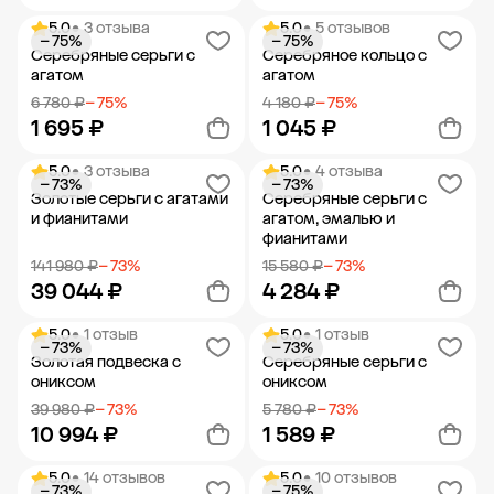
5.0
• 3 отзыва
5.0
• 5 отзывов
− 75%
− 75%
Добавить в корзину
Добавить в корзину
Серебряные серьги с
Серебряное кольцо с
агатом
агатом
6 780 ₽
− 75%
4 180 ₽
− 75%
1 695 ₽
1 045 ₽
5.0
• 3 отзыва
5.0
• 4 отзыва
− 73%
− 73%
Добавить в корзину
Добавить в корзину
Золотые серьги с агатами
Серебряные серьги с
и фианитами
агатом, эмалью и
фианитами
141 980 ₽
− 73%
15 580 ₽
− 73%
39 044 ₽
4 284 ₽
5.0
• 1 отзыв
5.0
• 1 отзыв
− 73%
− 73%
Добавить в корзину
Добавить в корзину
Золотая подвеска с
Серебряные серьги с
ониксом
ониксом
39 980 ₽
− 73%
5 780 ₽
− 73%
10 994 ₽
1 589 ₽
5.0
• 14 отзывов
5.0
• 10 отзывов
− 73%
− 75%