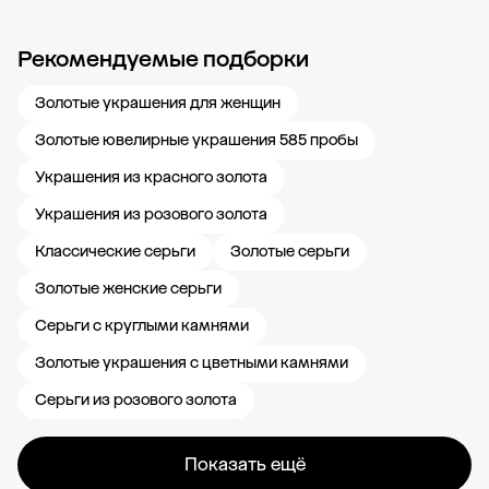
Рекомендуемые подборки
Новости компании
Журнал ЗОЛОТОЙ
Блог
Карьера в 585 Золотой
Золотые украшения для женщин
Золотые ювелирные украшения 585 пробы
Украшения из красного золота
Украшения из розового золота
Классические серьги
Золотые серьги
Золотые женские серьги
Серьги с круглыми камнями
Золотые украшения с цветными камнями
Серьги из розового золота
Показать ещё