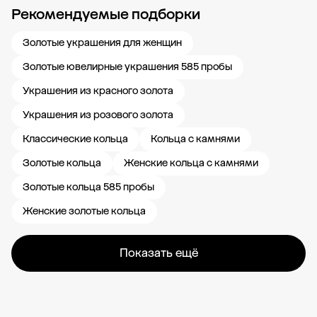
Рекомендуемые подборки
Новости компании
Журнал ЗОЛОТОЙ
Блог
Карьера в 585 Золотой
Золотые украшения для женщин
Золотые ювелирные украшения 585 пробы
Украшения из красного золота
Украшения из розового золота
Классические кольца
Кольца с камнями
Золотые кольца
Женские кольца с камнями
Золотые кольца 585 пробы
Женские золотые кольца
Показать ещё