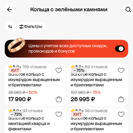
Кольца с зелёными камнями
Фильтры
Цены с учетом всех доступных скидок,
промокодов и бонусов
5.0
• 159 отзывов
5.0
• 89 отзывов
ХИТ
− 75%
Золотое кольцо с
Золотое кольцо с
изумрудом выращенным
изумрудом выращенным
и бриллиантами
и бриллиантами
35 980 ₽
− 50%
107 980 ₽
− 75%
17 990 ₽
26 995 ₽
5.0
• 93 отзыва
5.0
• 99 отзывов
− 73%
ХИТ
Добавить в корзину
Добавить в корзину
Золотое кольцо с
Золотое кольцо с
имитацией кварца и
изумрудом выращенным
фианитами
и бриллиантами