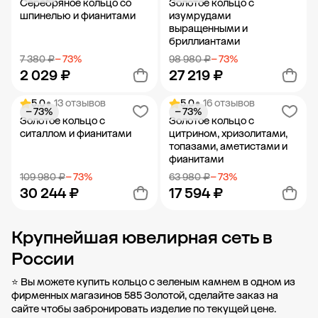
Серебряное кольцо со
Золотое кольцо с
шпинелью и фианитами
изумрудами
выращенными и
бриллиантами
7 380 ₽
− 73%
98 980 ₽
− 73%
2 029 ₽
27 219 ₽
5.0
• 13 отзывов
5.0
• 16 отзывов
− 73%
− 73%
Добавить в корзину
Добавить в корзину
Золотое кольцо с
Золотое кольцо с
ситаллом и фианитами
цитрином, хризолитами,
топазами, аметистами и
фианитами
109 980 ₽
− 73%
63 980 ₽
− 73%
30 244 ₽
17 594 ₽
Крупнейшая ювелирная сеть в
Добавить в корзину
Добавить в корзину
России
⭐ Вы можете купить кольцо с зеленым камнем в одном из
фирменных магазинов 585 Золотой, сделайте заказ на
сайте чтобы забронировать изделие по текущей цене.