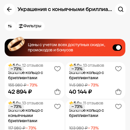
Украшения с коньячными бриллиантами
Фильтры
Цены с учетом всех доступных скидок,
промокодов и бонусов
5.0
• 12 отзывов
5.0
• 13 отзывов
− 73%
− 73%
Золотое кольцо с
Золотое кольцо с
бриллиантами
бриллиантами
155 980 ₽
− 73%
145 980 ₽
− 73%
42 894 ₽
40 144 ₽
5.0
• 13 отзывов
5.0
• 11 отзывов
− 73%
− 73%
Добавить в корзину
Добавить в корзину
Золотое кольцо с
Золотое кольцо с
коньячными
бриллиантами
бриллиантами
117 980 ₽
− 73%
103 980 ₽
− 73%