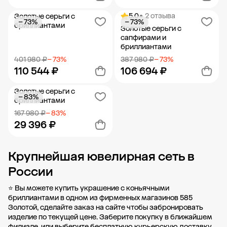
5.0
• 2 отзыва
Золотые серьги с
− 73%
− 73%
Добавить в корзину
Добавить в корзину
бриллиантами
Золотые серьги с
сапфирами и
бриллиантами
401 980 ₽
− 73%
387 980 ₽
− 73%
110 544 ₽
106 694 ₽
Золотые серьги с
− 83%
Добавить в корзину
Добавить в корзину
бриллиантами
167 980 ₽
− 83%
29 396 ₽
Крупнейшая ювелирная сеть в
Добавить в корзину
России
⭐ Вы можете купить украшение с коньячными
бриллиантами в одном из фирменных магазинов 585
Золотой, сделайте заказ на сайте чтобы забронировать
изделие по текущей цене. Заберите покупку в
ближайшем
филиале
, или выберите бесплатную курьерскую доставку