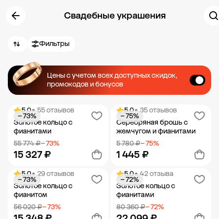
Свадебные украшения
Фильтры
Цены с учетом всех доступных скидок,
промокодов и бонусов
5.0
• 55 отзывов
5.0
• 35 отзывов
− 73%
− 75%
Золотое кольцо с
Серебряная брошь с
фианитами
жемчугом и фианитами
55 774 ₽
− 73%
5 780 ₽
− 75%
15 327 ₽
1 445 ₽
5.0
• 29 отзывов
5.0
• 42 отзыва
− 73%
− 72%
Добавить в корзину
Добавить в корзину
Золотое кольцо с
Золотое кольцо с
фианитом
фианитами
56 020 ₽
− 73%
80 360 ₽
− 72%
15 348 ₽
22 099 ₽