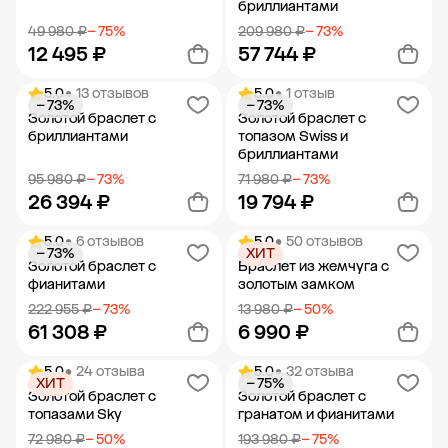
бриллиантами
49 980 ₽
− 75%
209 980 ₽
− 73%
12 495 ₽
57 744 ₽
5.0
• 13 отзывов
5.0
• 1 отзыв
− 73%
− 73%
Добавить в корзину
Добавить в корзину
Золотой браслет с
Золотой браслет с
бриллиантами
топазом Swiss и
бриллиантами
95 980 ₽
− 73%
71 980 ₽
− 73%
26 394 ₽
19 794 ₽
5.0
• 6 отзывов
5.0
• 50 отзывов
− 73%
ХИТ
Добавить в корзину
Добавить в корзину
Золотой браслет с
Браслет из жемчуга с
фианитами
золотым замком
222 955 ₽
− 73%
13 980 ₽
− 50%
61 308 ₽
6 990 ₽
5.0
• 24 отзыва
5.0
• 32 отзыва
ХИТ
− 75%
Добавить в корзину
Добавить в корзину
Золотой браслет с
Золотой браслет с
топазами Sky
гранатом и фианитами
72 980 ₽
− 50%
193 980 ₽
− 75%