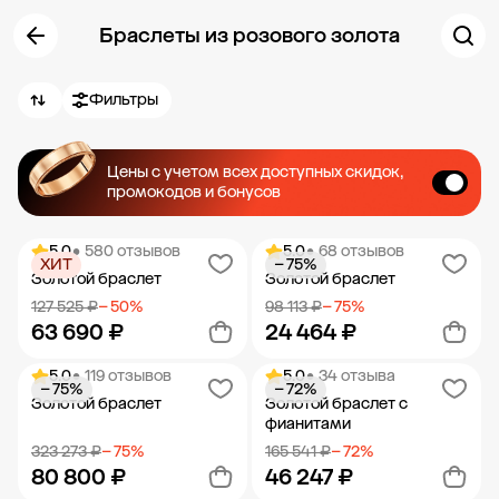
Браслеты из розового золота
Фильтры
Цены с учетом всех доступных скидок,
промокодов и бонусов
5.0
• 580 отзывов
5.0
• 68 отзывов
ХИТ
− 75%
Золотой браслет
Золотой браслет
127 525 ₽
− 50%
98 113 ₽
− 75%
63 690 ₽
24 464 ₽
5.0
• 119 отзывов
5.0
• 34 отзыва
− 75%
− 72%
Добавить в корзину
Добавить в корзину
Золотой браслет
Золотой браслет с
фианитами
323 273 ₽
− 75%
165 541 ₽
− 72%
80 800 ₽
46 247 ₽