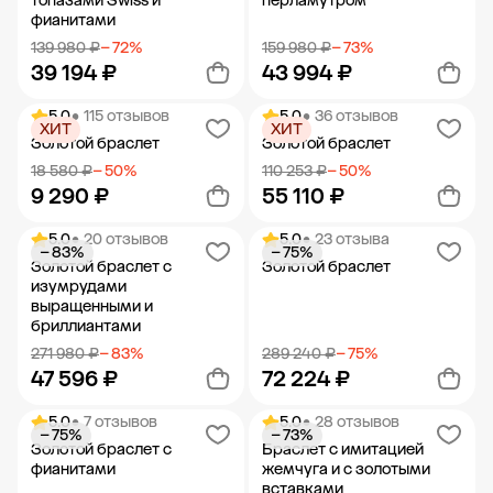
топазами Swiss и
перламутром
фианитами
139 980 ₽
− 72%
159 980 ₽
− 73%
39 194 ₽
43 994 ₽
5.0
• 115 отзывов
5.0
• 36 отзывов
ХИТ
ХИТ
Добавить в корзину
Добавить в корзину
Золотой браслет
Золотой браслет
18 580 ₽
− 50%
110 253 ₽
− 50%
9 290 ₽
55 110 ₽
5.0
• 20 отзывов
5.0
• 23 отзыва
− 83%
− 75%
Добавить в корзину
Добавить в корзину
Золотой браслет с
Золотой браслет
изумрудами
выращенными и
бриллиантами
271 980 ₽
− 83%
289 240 ₽
− 75%
47 596 ₽
72 224 ₽
5.0
• 7 отзывов
5.0
• 28 отзывов
− 75%
− 73%
Добавить в корзину
Добавить в корзину
Золотой браслет с
Браслет с имитацией
фианитами
жемчуга и с золотыми
вставками