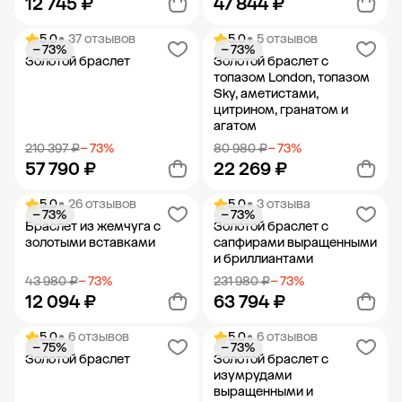
12 745 ₽
47 844 ₽
5.0
• 37 отзывов
5.0
• 5 отзывов
− 73%
− 73%
Добавить в корзину
Добавить в корзину
Золотой браслет
Золотой браслет с
топазом London, топазом
Sky, аметистами,
цитрином, гранатом и
агатом
210 397 ₽
− 73%
80 980 ₽
− 73%
57 790 ₽
22 269 ₽
5.0
• 26 отзывов
5.0
• 3 отзыва
− 73%
− 73%
Добавить в корзину
Добавить в корзину
Браслет из жемчуга с
Золотой браслет с
золотыми вставками
сапфирами выращенными
и бриллиантами
43 980 ₽
− 73%
231 980 ₽
− 73%
12 094 ₽
63 794 ₽
5.0
• 6 отзывов
5.0
• 6 отзывов
− 75%
− 73%
Добавить в корзину
Добавить в корзину
Золотой браслет
Золотой браслет с
изумрудами
выращенными и