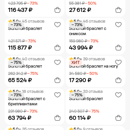
423 795 ₽
− 73%
55 381 ₽
− 50%
116 437 ₽
27 612 ₽
5.0
• 45 отзывов
5.0
• 46 отзывов
− 73%
− 73%
Добавить в корзину
Добавить в корзину
Золотой браслет
Золотой браслет с
ониксом
421 571 ₽
− 73%
159 980 ₽
− 73%
115 877 ₽
43 994 ₽
5.0
• 40 отзывов
5.0
• 39 отзывов
− 75%
ХИТ
Добавить в корзину
Добавить в корзину
Золотой браслет
Золотой браслет на ногу
262 342 ₽
− 75%
34 580 ₽
− 50%
65 524 ₽
17 290 ₽
5.0
• 18 отзывов
5.0
• 33 отзыва
− 73%
− 75%
Добавить в корзину
Добавить в корзину
Золотой браслет с
Золотой браслет
бриллиантами
231 980 ₽
− 73%
240 507 ₽
− 75%
63 794 ₽
60 114 ₽
5.0
• 35 отзывов
5.0
• 9 отзывов