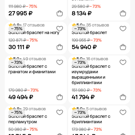
111 980 ₽
− 75%
29 580 ₽
− 73%
27 995 ₽
8 134 ₽
4.9
• 17 отзывов
5.0
• 35 отзывов
− 75%
− 73%
Добавить в корзину
Добавить в корзину
Золотой браслет на ногу
Золотой браслет
120 871 ₽
− 75%
199 955 ₽
− 73%
30 111 ₽
54 940 ₽
5.0
• 49 отзывов
5.0
• 16 отзывов
− 73%
− 73%
Добавить в корзину
Добавить в корзину
Золотой браслет с
Золотой браслет с
гранатом и фианитами
изумрудами
выращенными и
бриллиантами
179 980 ₽
− 73%
151 980 ₽
− 73%
49 494 ₽
41 794 ₽
4.9
• 29 отзывов
5.0
• 5 отзывов
− 75%
− 73%
Добавить в корзину
Добавить в корзину
Золотой браслет с
Золотой браслет с
перламутром
бриллиантами
50 980 ₽
− 75%
173 980 ₽
− 73%