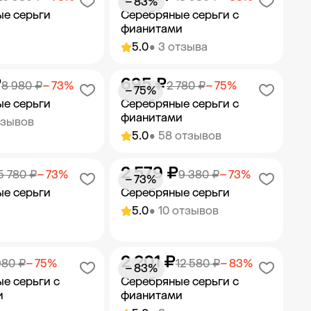
− 83%
е серьги
Серебряные серьги с
фианитами
5.0
• 3 отзыва
₽
695 ₽
ить в корзину
Добавить в корзину
8 980 ₽
− 73%
2 780 ₽
− 75%
− 75%
е серьги
Серебряные серьги с
фианитами
тзывов
5.0
• 58 отзывов
2 579 ₽
ить в корзину
Добавить в корзину
5 780 ₽
− 73%
9 380 ₽
− 73%
− 73%
е серьги
Серебряные серьги
5.0
• 10 отзывов
2 201 ₽
ить в корзину
Добавить в корзину
980 ₽
− 75%
12 580 ₽
− 83%
− 83%
е серьги с
Серебряные серьги с
и
фианитами