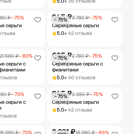
отзыв
5.0
• 36 отзывов
945 ₽
ить в корзину
Добавить в корзину
180 ₽
− 75%
3 780 ₽
− 75%
− 75%
е серьги
Серебряные серьги
отзыва
5.0
• 42 отзыва
695 ₽
ить в корзину
Добавить в корзину
21 580 ₽
− 83%
2 780 ₽
− 75%
− 75%
е серьги с
Серебряные серьги с
 фианитами
фианитами
отзывов
5.0
• 40 отзывов
845 ₽
ить в корзину
Добавить в корзину
180 ₽
− 73%
3 380 ₽
− 75%
− 75%
е серьги с
Серебряные серьги
и
5.0
• 42 отзыва
отзывов
3 321 ₽
ить в корзину
Добавить в корзину
26 980 ₽
− 73%
18 980 ₽
− 83%