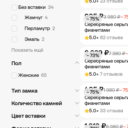
5.0
• 23 отзыва
Без вставки
34
995 ₽
Добавить в к
3 980 ₽
− 7
Жемчуг
4
− 75%
Серебряные серьг
Перламутр
2
фианитами
5.0
• 82 отзыва
Эмаль
2
Показать ещё
2 029 ₽
Добавить в к
7 380 ₽
−
− 73%
Серебряные серьг
Пол
фианитами
5.0
• 7 отзывов
Женские
65
495 ₽
Добавить в к
1 980 ₽
− 7
Тип замка
− 75%
Серебряные серьг
Английский
21
Количество камней
фианитами
5.0
• 33 отзыва
Конго
1
Россыпь
18
Цвет вставки
Пусет
16
1 919 ₽
С двумя камнями
1
Добавить в к
6 980 ₽
− 
Белый
41