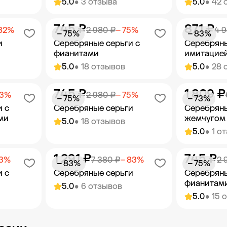
5.0
• 3 отзыва
5.0
• 42 
745 ₽
871 ₽
орзину
Добавить в корзину
Добав
 82%
2 980 ₽
− 75%
4 
− 75%
− 83%
и
Серебряные серьги с
Серебряны
фианитами
имитацие
5.0
• 18 отзывов
5.0
• 28 
745 ₽
1 809 ₽
орзину
Добавить в корзину
Добав
83%
2 980 ₽
− 75%
− 75%
− 73%
и с
Серебряные серьги
Серебряны
ми
жемчугом
5.0
• 18 отзывов
5.0
• 1 о
1 291 ₽
745 ₽
орзину
Добавить в корзину
Добав
83%
7 380 ₽
− 83%
2 
− 83%
− 75%
и с
Серебряные серьги
Серебряны
фианитам
5.0
• 6 отзывов
5.0
• 15 
орзину
Добавить в корзину
Добав