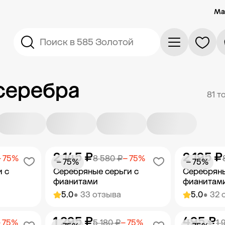
Ма
Поиск в 585 Золотой
 серебра
81 т
2 145 ₽
2 195 ₽
− 75%
8 580 ₽
− 75%
− 75%
− 75%
и с
Серебряные серьги с
Серебряны
фианитами
фианитам
5.0
• 33 отзыва
5.0
• 32 
1 295 ₽
495 ₽
орзину
Добавить в корзину
Добав
 75%
5 180 ₽
− 75%
1 