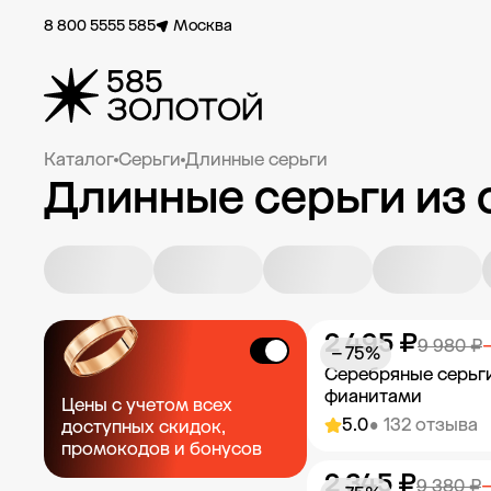
8 800 5555 585
Москва
Каталог
Серьги
Длинные серьги
Длинные серьги из
2 495 ₽
9 980 ₽
− 75%
Серебряные серьг
фианитами
Цены с учетом всех
5.0
• 132 отзыва
доступных скидок,
промокодов и бонусов
2 345 ₽
Добавить в к
9 380 ₽
−