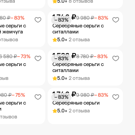
отзыва
5.0
• 8 отзывов
1 746 ₽
ить в корзину
Добавить в корзину
980 ₽
− 83%
9 980 ₽
− 83%
− 83%
е серьги с
Серебряные серьги с
й жемчуга
ситаллами
отзывов
5.0
• 2 отзыва
1 536 ₽
ить в корзину
Добавить в корзину
6 580 ₽
− 73%
8 780 ₽
− 83%
− 83%
е серьги с
Серебряные серьги с
ситаллами
тзыв
5.0
• 2 отзыва
1 746 ₽
ить в корзину
Добавить в корзину
980 ₽
− 75%
9 980 ₽
− 83%
− 83%
е серьги с
Серебряные серьги
и
5.0
• 2 отзыва
отзывов
ить в корзину
Добавить в корзину