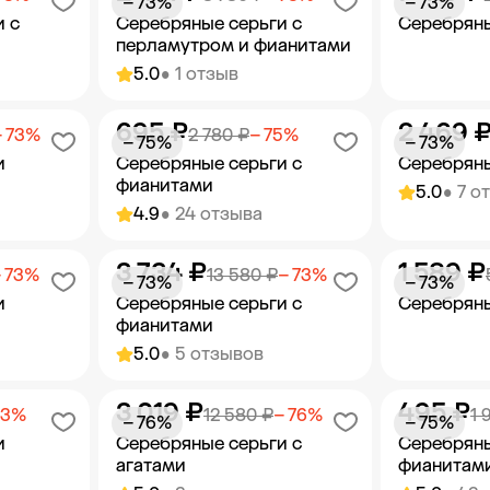
− 73%
− 73%
и с
Серебряные серьги с
Серебряны
перламутром и фианитами
5.0
• 1 отзыв
695 ₽
2 469 
орзину
Добавить в корзину
Добав
− 73%
2 780 ₽
− 75%
− 75%
− 73%
и
Серебряные серьги с
Серебряны
фианитами
5.0
• 7 о
4.9
• 24 отзыва
3 734 ₽
1 589 ₽
орзину
Добавить в корзину
Добав
 73%
13 580 ₽
− 73%
− 73%
− 73%
и
Серебряные серьги с
Серебряны
фианитами
5.0
• 5 отзывов
3 019 ₽
495 ₽
орзину
Добавить в корзину
Добав
73%
12 580 ₽
− 76%
1 
− 76%
− 75%
и
Серебряные серьги с
Серебряны
агатами
фианитам