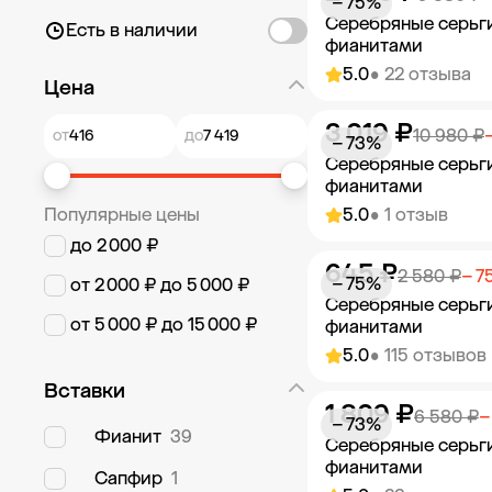
− 75%
Серебряные серьг
Есть в наличии
фианитами
5.0
• 22 отзыва
Цена
3 019 ₽
Добавить в к
10 980 ₽
от
до
− 73%
Серебряные серьг
фианитами
Популярные цены
5.0
• 1 отзыв
до 2 000 ₽
645 ₽
Добавить в к
2 580 ₽
− 7
− 75%
от 2 000 ₽ до 5 000 ₽
Серебряные серьг
от 5 000 ₽ до 15 000 ₽
фианитами
5.0
• 115 отзывов
Вставки
1 809 ₽
Добавить в к
6 580 ₽
−
− 73%
Фианит
39
Серебряные серьг
фианитами
Сапфир
1