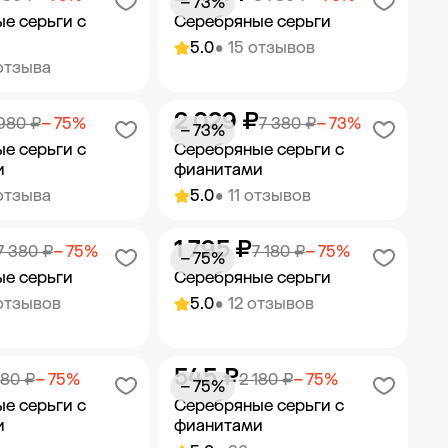
− 73%
е серьги с
Серебряные серьги
5.0
• 15 отзывов
отзыва
2 029 ₽
ить в корзину
Добавить в корзину
980 ₽
− 75%
7 380 ₽
− 73%
− 73%
е серьги с
Серебряные серьги с
и
фианитами
отзыва
5.0
• 11 отзывов
1 795 ₽
ить в корзину
Добавить в корзину
7 380 ₽
− 75%
7 180 ₽
− 75%
− 75%
е серьги
Серебряные серьги
отзывов
5.0
• 12 отзывов
545 ₽
ить в корзину
Добавить в корзину
180 ₽
− 75%
2 180 ₽
− 75%
− 75%
е серьги с
Серебряные серьги с
и
фианитами