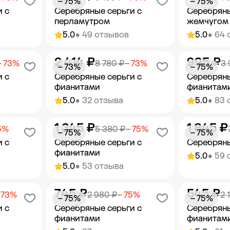
− 75%
− 75%
и с
Серебряные серьги с
Серебряны
перламутром
жемчугом
5.0
• 49 отзывов
5.0
• 64 
2 414 ₽
995 ₽
орзину
Добавить в корзину
Добав
− 73%
8 780 ₽
− 73%
3 
− 73%
− 75%
и с
Серебряные серьги с
Серебряны
фианитами
фианитам
5.0
• 32 отзыва
5.0
• 83 
1 345 ₽
1 845 ₽
орзину
Добавить в корзину
Добав
5%
5 380 ₽
− 75%
− 75%
− 75%
и с
Серебряные серьги с
Серебряны
фианитами
5.0
• 59 
5.0
• 53 отзыва
745 ₽
545 ₽
орзину
Добавить в корзину
Добав
 73%
2 980 ₽
− 75%
2 
− 75%
− 75%
и с
Серебряные серьги с
Серебряны
фианитами
фианитам