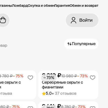
газины
Ломбард
Скупка и обмен
Гарантия
Обмен и возврат
Войти
Популярные
овар
3 019 ₽
8 780 ₽
− 75%
10 980 ₽
− 73%
− 73%
е серьги с
Серебряные серьги с
и
фианитами
отзыва
5.0
• 37 отзывов
2 414 ₽
ить в корзину
Добавить в корзину
980 ₽
− 75%
8 780 ₽
− 73%