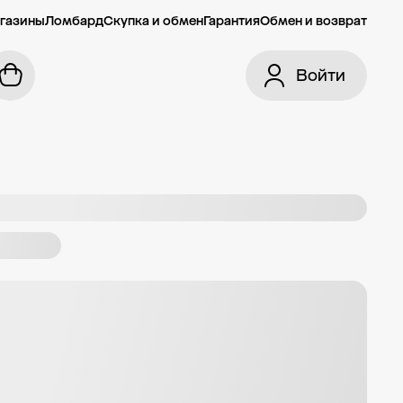
газины
Ломбард
Скупка и обмен
Гарантия
Обмен и возврат
Войти