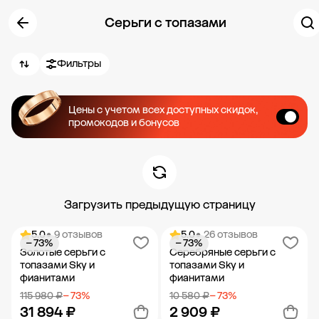
Серьги с топазами
Фильтры
Цены с учетом всех доступных скидок,
промокодов и бонусов
Загрузить предыдущую страницу
5.0
• 9 отзывов
5.0
• 26 отзывов
− 73%
− 73%
Золотые серьги с
Серебряные серьги с
топазами Sky и
топазами Sky и
фианитами
фианитами
115 980 ₽
− 73%
10 580 ₽
− 73%
31 894 ₽
2 909 ₽