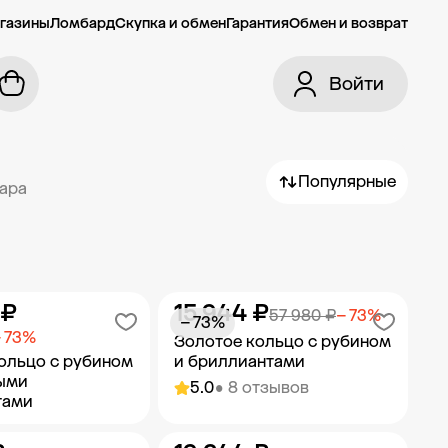
газины
Ломбард
Скупка и обмен
Гарантия
Обмен и возврат
Войти
Популярные
вара
 ₽
15 944 ₽
57 980 ₽
− 73%
− 73%
 73%
Золотое кольцо с рубином
ольцо с рубином
и бриллиантами
ыми
5.0
• 8 отзывов
тами