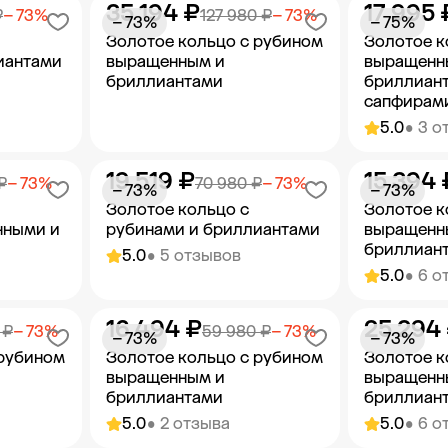
35 194 ₽
17 995 
орзину
Добавить в корзину
Добав
₽
− 73%
127 980 ₽
− 73%
− 73%
− 75%
Золотое кольцо с рубином
Золотое к
иантами
выращенным и
выращенн
бриллиантами
бриллиант
сапфирами
5.0
• 3 о
19 519 ₽
15 394 
орзину
Добавить в корзину
Добав
₽
− 73%
70 980 ₽
− 73%
− 73%
− 73%
Золотое кольцо с
Золотое к
нными и
рубинами и бриллиантами
выращенн
бриллиан
5.0
• 5 отзывов
5.0
• 6 о
16 494 ₽
25 294
орзину
Добавить в корзину
Добав
 ₽
− 73%
59 980 ₽
− 73%
− 73%
− 73%
 рубином
Золотое кольцо с рубином
Золотое к
выращенным и
выращенн
бриллиантами
бриллиан
5.0
• 2 отзыва
5.0
• 6 о