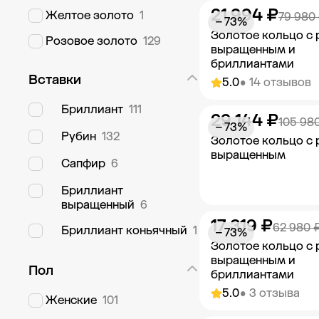
21 994 ₽
Добавить в к
Желтое золото
1
79 980
− 73%
Золотое кольцо с
Розовое золото
129
выращенным и
бриллиантами
Вставки
5.0
• 14 отзывов
Бриллиант
111
29 144 ₽
Добавить в к
105 98
− 73%
Рубин
132
Золотое кольцо с
выращенным
Сапфир
6
Бриллиант
выращенный
6
17 319 ₽
Добавить в к
62 980 
Бриллиант коньячный
1
− 73%
Золотое кольцо с
выращенным и
Пол
бриллиантами
5.0
• 3 отзыва
Женские
101