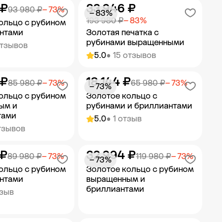
 ₽
33 946 ₽
ить в корзину
Добавить в корзину
93 980 ₽
− 73%
− 83%
193 980 ₽
− 83%
ольцо с рубином
антами
Золотая печатка с
рубинами выращенными
отзывов
5.0
• 15 отзывов
 ₽
18 144 ₽
ить в корзину
Добавить в корзину
85 980 ₽
− 73%
65 980 ₽
− 73%
− 73%
ольцо с рубином
Золотое кольцо с
ым и
рубинами и бриллиантами
тами
5.0
• 1 отзыв
тзывов
 ₽
32 994 ₽
ить в корзину
Добавить в корзину
89 980 ₽
− 73%
119 980 ₽
− 73%
− 73%
ольцо с рубином
Золотое кольцо с рубином
антами
выращенным и
бриллиантами
тзыв