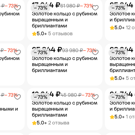
17 044 ₽
25 844
орзину
Добавить в корзину
Добав
 ₽
− 73%
61 980 ₽
− 73%
− 73%
− 73%
 рубином
Золотое кольцо с рубином
Золотое к
выращенным и
и брилли
бриллиантами
5.0
• 12 
5.0
• 5 отзывов
25 844 ₽
23 644
орзину
Добавить в корзину
Добав
 ₽
− 73%
93 980 ₽
− 73%
− 73%
− 73%
 рубином
Золотое кольцо с рубином
Золотое к
выращенным и
выращенн
бриллиантами
бриллиан
5.0
• 5 о
12 644 ₽
24 744
орзину
Добавить в корзину
Добав
 ₽
− 73%
45 980 ₽
− 73%
− 73%
− 73%
Золотое кольцо с рубином
Золотое к
нными и
выращенным и
и брилли
бриллиантами
5.0
• 1 о
5.0
• 2 отзыва