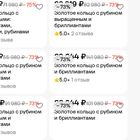
₽
22 819 ₽
ить в корзину
Добавить в корзину
71 980 ₽
− 75%
82 980 ₽
− 73%
− 73%
ольцо с
Золотое кольцо с рубином
ыми:
выращенным и
ами,
бриллиантами
, рубинами
5.0
• 2 отзыва
тзыва
₽
39 044 ₽
ить в корзину
Добавить в корзину
55 980 ₽
− 73%
141 980 ₽
− 73%
− 73%
ольцо с рубином
Золотое кольцо с рубином
ым и
и бриллиантами
тами
5.0
• 1 отзыв
тзывов
 ₽
28 044 ₽
ить в корзину
Добавить в корзину
91 980 ₽
− 73%
101 980 ₽
− 73%
− 73%
ольцо с рубином
Золотое кольцо с рубином
ым и
и бриллиантами
тами
тзывов