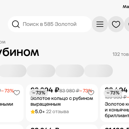
Ма
Поиск в 585 Золотой
ном
убином
132 то
23 094 ₽
38 494
₽
− 73%
83 980 ₽
− 73%
− 73%
− 73%
139 980 ₽
−
Золотое кольцо с рубином
нными
выращенным
Золотое к
и коньячн
5.0
• 22 отзыва
бриллиан