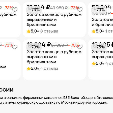
13 744 ₽
53 344
орзину
Добавить в корзину
Добав
₽
− 73%
49 980 ₽
− 73%
− 73%
− 73%
193 980 ₽
−
 рубином
Золотое кольцо с рубином
выращенным и
Золотое к
бриллиантами
и брилли
5.0
• 3 отзыва
5.0
• 1 о
18 694 ₽
13 495 
орзину
Добавить в корзину
Добав
₽
− 73%
67 980 ₽
− 73%
− 73%
− 75%
Золотое кольцо с рубином
Золотое к
выращенным и
выращенн
бриллиантами
5.0
• 4 о
ами
5.0
• 4 отзыва
орзину
Добавить в корзину
Добав
ссии
м в одном из фирменных магазинов 585 Золотой, сделайте заказ
есплатную курьерскую доставку по Москве и другим городам.