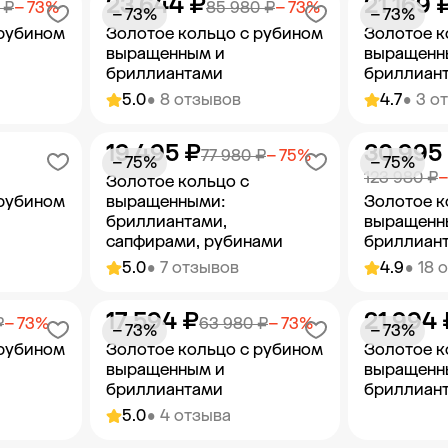
23 644 ₽
21 169 
орзину
Добавить в корзину
Добав
 ₽
− 73%
85 980 ₽
− 73%
− 73%
− 73%
 рубином
Золотое кольцо с рубином
Золотое к
выращенным и
выращенн
бриллиантами
бриллиан
5.0
• 8 отзывов
4.7
• 3 о
19 495 ₽
30 995
орзину
Добавить в корзину
Добав
77 980 ₽
− 75%
− 75%
− 75%
123 980 ₽
−
Золотое кольцо с
 рубином
выращенными:
Золотое к
бриллиантами,
выращенн
сапфирами, рубинами
бриллиан
5.0
• 7 отзывов
4.9
• 18 
17 594 ₽
21 994 
орзину
Добавить в корзину
Добав
₽
− 73%
63 980 ₽
− 73%
− 73%
− 73%
 рубином
Золотое кольцо с рубином
Золотое к
выращенным и
выращенн
бриллиантами
бриллиан
5.0
• 4 отзыва