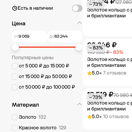
35 194 ₽
Добавить в к
127 980
− 73%
Есть в наличии
Золотое кольцо с
и бриллиантами
Цена
от
до
26 246 ₽
Добавить в к
− 83%
149 980 ₽
− 83%
Популярные цены
Золотое кольцо с
и бриллиантами
от 5 000 ₽ до 15 000 ₽
5.0
• 7 отзывов
от 15 000 ₽ до 50 000 ₽
от 50 000 ₽ до 100 000 ₽
19 519 ₽
Добавить в к
70 980 
− 73%
Золотое кольцо с
Материал
и бриллиантами
5.0
• 10 отзывов
Золото
132
Красное золото
129