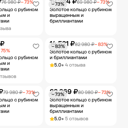
₽
19 244 ₽
ить в корзину
Добавить в корзину
76 980 ₽
− 73%
69 980 ₽
− 73%
− 73%
ольцо с рубином
Золотое кольцо с рубином
ым и
выращенным и
тами
бриллиантами
тзыва
 ₽
14 521 ₽
ить в корзину
Добавить в корзину
82 980 ₽
− 83%
− 83%
 75%
Золотое кольцо с рубином
ольцо с рубином
и бриллиантами
ым и
5.0
• 4 отзыва
тами
отзывов
₽
22 269 ₽
ить в корзину
Добавить в корзину
79 980 ₽
− 73%
80 980 ₽
− 73%
− 73%
ольцо с рубином
Золотое кольцо с рубином
ым и
выращенным и
тами
бриллиантами
5.0
• 5 отзывов