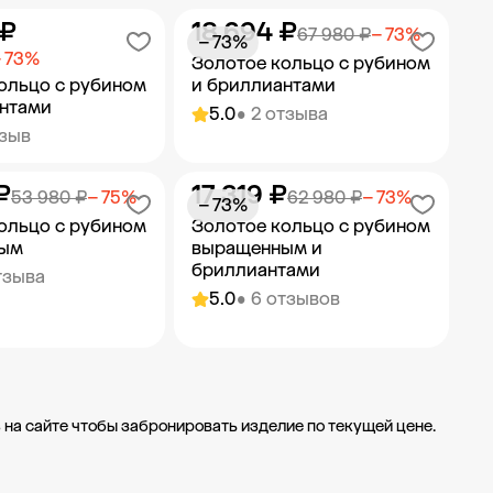
 ₽
18 694 ₽
ить в корзину
Добавить в корзину
67 980 ₽
− 73%
− 73%
 73%
Золотое кольцо с рубином
ольцо с рубином
и бриллиантами
антами
5.0
• 2 отзыва
тзыв
₽
17 319 ₽
ить в корзину
Добавить в корзину
53 980 ₽
− 75%
62 980 ₽
− 73%
− 73%
ольцо с рубином
Золотое кольцо с рубином
ым
выращенным и
бриллиантами
тзыва
5.0
• 6 отзывов
ить в корзину
Добавить в корзину
 на сайте чтобы забронировать изделие по текущей цене.