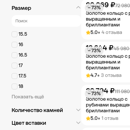
20 069 ₽
Добавить в к
72 980
Размер
− 73%
Золотое кольцо с
выращенным и
бриллиантами
5.0
• 4 отзыва
15.5
16
12 644 ₽
Добавить в к
45 980
− 73%
16.5
Золотое кольцо с
выращенным и
17
бриллиантами
4.7
• 3 отзыва
17.5
18
30 794 ₽
Добавить в к
111 980
− 73%
Показать ещё
Золотое кольцо с
рубинами выраще
Количество камней
бриллиантами
5.0
• 1 отзыв
Россыпь
114
Цвет вставки