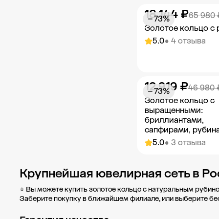
(остров)
6
18 144 ₽
Добавить в к
65 980 
пр-кт Мельникова, д. 2Б
4
− 73%
Золотое кольцо с
Показать ещё
5.0
• 4 отзыва
12 919 ₽
Добавить в к
46 980 
− 73%
Золотое кольцо с
выращенными:
бриллиантами,
сапфирами, рубин
5.0
• 3 отзыва
Добавить в к
Крупнейшая ювелирная сеть в Ро
⭐ Вы можете купить золотое кольцо с натуральным рубино
Заберите покупку в
ближайшем филиале
, или выберите б