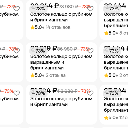
20 344 ₽
32 444
орзину
Добавить в корзину
Добав
 ₽
− 73%
73 980 ₽
− 73%
− 73%
− 73%
 рубином
Золотое кольцо с рубином
Золотое к
и бриллиантами
выращенн
бриллиан
5.0
• 14 отзывов
5.0
• 5 о
23 919 ₽
21 444 
орзину
Добавить в корзину
Добав
0 ₽
− 73%
86 980 ₽
− 73%
− 73%
− 73%
 рубином
Золотое кольцо с рубином
Золотое к
выращенным и
выращенн
бриллиантами
бриллиан
5.0
• 2 отзыва
5.0
• 2 о
31 344 ₽
25 844
орзину
Добавить в корзину
Добав
₽
− 73%
113 980 ₽
− 73%
− 73%
− 73%
 рубином
Золотое кольцо с рубином
Золотое к
и бриллиантами
выращенн
бриллиан
5.0
• 12 