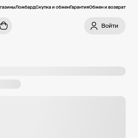
газины
Ломбард
Скупка и обмен
Гарантия
Обмен и возврат
Войти