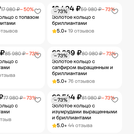
₽
16 494 ₽
ить в корзину
Добавить в корзину
17 980 ₽
− 50%
59 980 ₽
− 73%
− 73%
ольцо с топазом
Золотое кольцо с
нитами
бриллиантами
отзывов
5.0
• 19 отзывов
 ₽
22 269 ₽
ить в корзину
Добавить в корзину
85 980 ₽
− 73%
80 980 ₽
− 73%
− 73%
ольцо с
Золотое кольцо с
тами
сапфиром выращенным и
бриллиантами
отзыва
5.0
• 76 отзывов
₽
22 544 ₽
ить в корзину
Добавить в корзину
77 980 ₽
− 73%
81 980 ₽
− 73%
− 73%
ольцо с
Золотое кольцо с
тами
изумрудами выращенными
и бриллиантами
отзыв
5.0
• 44 отзыва