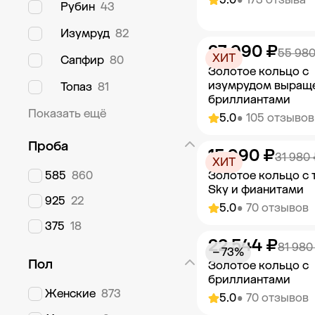
Рубин
43
Изумруд
82
27 990 ₽
Добавить в к
55 980
ХИТ
Сапфир
80
Золотое кольцо с
изумрудом выращ
Топаз
81
бриллиантами
Показать ещё
5.0
• 105 отзывов
Проба
15 990 ₽
Добавить в к
31 980 
ХИТ
585
860
Золотое кольцо с 
Sky и фианитами
925
22
5.0
• 70 отзывов
375
18
22 544 ₽
Добавить в к
81 980
− 73%
Пол
Золотое кольцо с
бриллиантами
Женские
873
5.0
• 70 отзывов