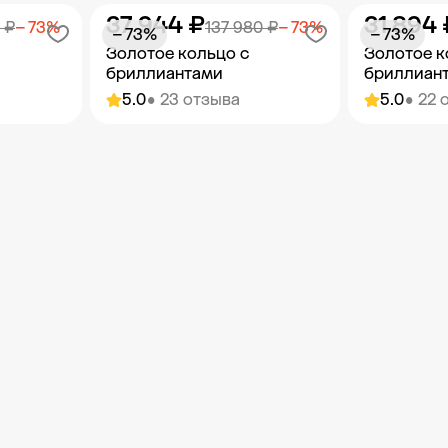
37 944 ₽
31 894 
орзину
Добавить в корзину
Добав
 ₽
− 73%
137 980 ₽
− 73%
− 73%
− 73%
Золотое кольцо с
Золотое к
бриллиантами
бриллиан
5.0
• 23 отзыва
5.0
• 22 
орзину
Добавить в корзину
Добав