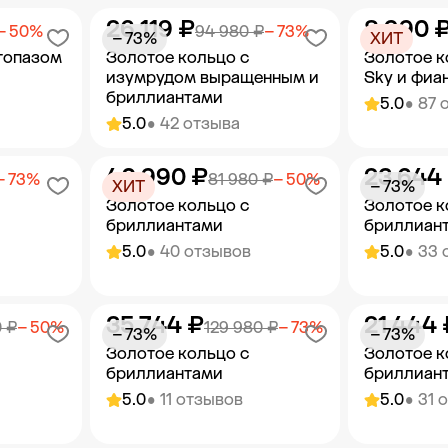
26 119 ₽
8 990 
орзину
Добавить в корзину
Добав
− 50%
94 980 ₽
− 73%
− 73%
ХИТ
топазом
Золотое кольцо с
Золотое к
изумрудом выращенным и
Sky и фиа
бриллиантами
5.0
• 87 
5.0
• 42 отзыва
40 990 ₽
23 644
орзину
Добавить в корзину
Добав
− 73%
81 980 ₽
− 50%
ХИТ
− 73%
Золотое кольцо с
Золотое к
бриллиантами
бриллиан
5.0
• 40 отзывов
5.0
• 33 
35 744 ₽
21 444 
орзину
Добавить в корзину
Добав
 ₽
− 50%
129 980 ₽
− 73%
− 73%
− 73%
Золотое кольцо с
Золотое к
бриллиантами
бриллиан
5.0
• 11 отзывов
5.0
• 31 