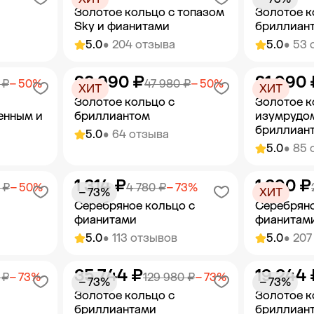
Золотое кольцо с топазом
Золотое к
Sky и фианитами
бриллиан
5.0
• 204 отзыва
5.0
• 53 
23 990 ₽
21 990 
орзину
Добавить в корзину
Добав
 ₽
− 50%
47 980 ₽
− 50%
ХИТ
ХИТ
Золотое кольцо с
Золотое к
енным и
бриллиантом
изумрудо
бриллиан
5.0
• 64 отзыва
5.0
• 85 
1 314 ₽
1 290 ₽
орзину
Добавить в корзину
Добав
 ₽
− 50%
4 780 ₽
− 73%
− 73%
ХИТ
Серебряное кольцо с
Серебряно
фианитами
фианитам
5.0
• 113 отзывов
5.0
• 207
35 744 ₽
19 244 
орзину
Добавить в корзину
Добав
 ₽
− 73%
129 980 ₽
− 73%
− 73%
− 73%
Золотое кольцо с
Золотое к
бриллиантами
бриллиан