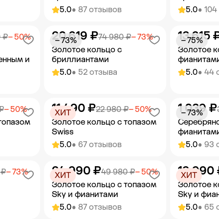
5.0
• 87 отзывов
5.0
• 104
20 619 ₽
13 615 
орзину
Добавить в корзину
Добав
 ₽
− 50%
74 980 ₽
− 73%
− 73%
− 75%
Золотое кольцо с
Золотое к
енным и
бриллиантами
фианитам
5.0
• 52 отзыва
5.0
• 44 
11 490 ₽
1 039 ₽
орзину
Добавить в корзину
Добав
₽
− 50%
22 980 ₽
− 50%
ХИТ
− 73%
топазом
Золотое кольцо с топазом
Серебряно
Swiss
фианитам
5.0
• 67 отзывов
5.0
• 93 
24 990 ₽
19 990 
орзину
Добавить в корзину
Добав
 ₽
− 73%
49 980 ₽
− 50%
ХИТ
ХИТ
Золотое кольцо с топазом
Золотое к
Sky и фианитами
Sky и фиа
5.0
• 87 отзывов
5.0
• 65 