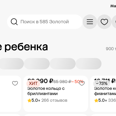
Ма
Поиск в 585 Золотой
е ребенка
900 
32 990 ₽
16 711 ₽
65 980 ₽
− 50%
ХИТ
− 73%
Золотое кольцо с
Золотое к
бриллиантами
фианитам
5.0
• 266 отзывов
5.0
• 33