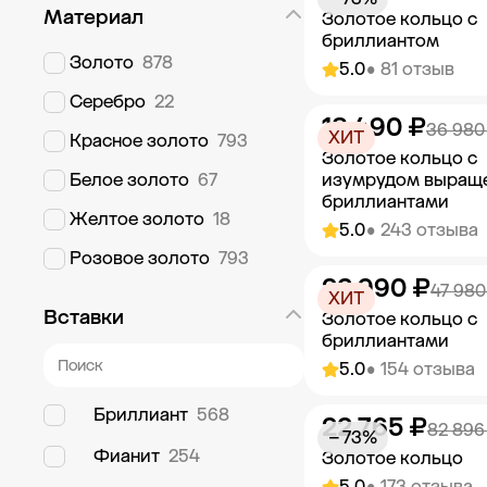
Материал
Золотое кольцо с
бриллиантом
Золото
878
5.0
• 81 отзыв
Серебро
22
18 490 ₽
Добавить в к
36 980
ХИТ
Красное золото
793
Золотое кольцо с
Белое золото
67
изумрудом выращ
бриллиантами
Желтое золото
18
5.0
• 243 отзыва
Розовое золото
793
23 990 ₽
Добавить в к
47 980
ХИТ
Вставки
Золотое кольцо с
бриллиантами
5.0
• 154 отзыва
Бриллиант
568
22 765 ₽
Добавить в к
82 896
− 73%
Фианит
254
Золотое кольцо
5.0
• 173 отзыва