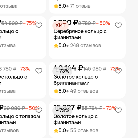
 отзыва
5.0
• 71 отзыв
₽
1 390 ₽
ить в корзину
Добавить в корзину
54 800 ₽
− 75%
2 780 ₽
− 50%
ХИТ
ольцо с
Серебряное кольцо с
и
фианитами
отзыва
5.0
• 248 отзывов
40 144 ₽
ить в корзину
Добавить в корзину
3 780 ₽
− 73%
145 980 ₽
− 73%
− 73%
е кольцо с
Золотое кольцо с
и
бриллиантами
отзыва
5.0
• 49 отзывов
₽
15 327 ₽
ить в корзину
Добавить в корзину
39 980 ₽
− 50%
55 784 ₽
− 73%
− 73%
ольцо с топазом
Золотое кольцо с
нитами
фианитами
отзывов
5.0
• 55 отзывов