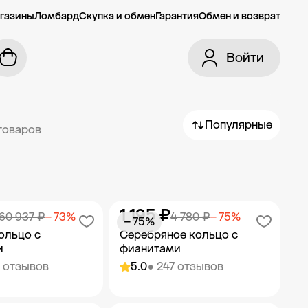
газины
Ломбард
Скупка и обмен
Гарантия
Обмен и возврат
Войти
Популярные
товаров
1 195 ₽
60 937 ₽
− 73%
4 780 ₽
− 75%
− 75%
ольцо с
Серебряное кольцо с
и
фианитами
6 отзывов
5.0
• 247 отзывов