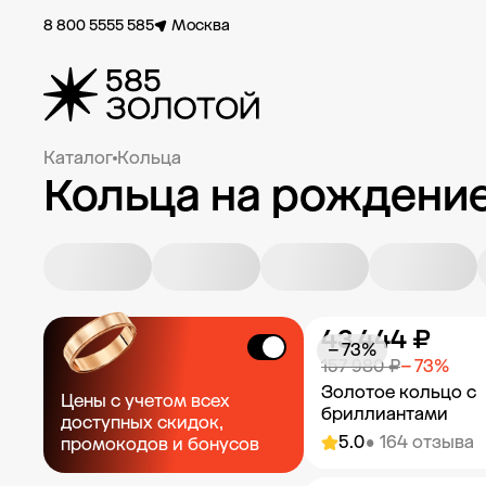
8 800 5555 585
Москва
Каталог
Кольца
Кольца на рождени
43 444 ₽
− 73%
157 980 ₽
− 73%
Золотое кольцо с
Цены с учетом всех
бриллиантами
доступных скидок,
5.0
• 164 отзыва
промокодов и бонусов