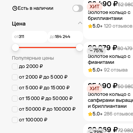
26 490 ₽
Добавить в к
52 980
ХИТ
Есть в наличии
Золотое кольцо с
бриллиантами
Цена
5.0
• 120 отзывов
от
до
20 079 ₽
Добавить в к
80 479
− 75%
Золотое кольцо с
Популярные цены
фианитами
до 2 000 ₽
5.0
• 92 отзыва
от 2 000 ₽ до 5 000 ₽
25 490 ₽
Добавить в к
50 980
от 5 000 ₽ до 15 000 ₽
ХИТ
Золотое кольцо с
от 15 000 ₽ до 50 000 ₽
сапфирами выращ
и бриллиантами
от 50 000 ₽ до 100 000 ₽
5.0
• 286 отзыво
от 100 000 ₽
20 069 ₽
Добавить в к
72 980
− 73%