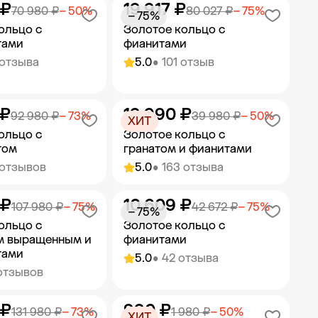
 ₽
19 917 ₽
ить в корзину
Добавить в корзину
70 980 ₽
− 50%
80 027 ₽
− 75%
− 75%
ольцо с
Золотое кольцо с
тами
фианитами
 отзыва
5.0
• 101 отзыв
 ₽
19 990 ₽
ить в корзину
Добавить в корзину
92 980 ₽
− 73%
39 980 ₽
− 50%
ХИТ
ольцо с
Золотое кольцо с
том
гранатом и фианитами
 отзывов
5.0
• 163 отзыва
 ₽
10 609 ₽
ить в корзину
Добавить в корзину
107 980 ₽
− 75%
42 672 ₽
− 75%
− 75%
ольцо с
Золотое кольцо с
м выращенным и
фианитами
тами
5.0
• 42 отзыва
отзывов
 ₽
990 ₽
ить в корзину
Добавить в корзину
131 980 ₽
− 73%
1 980 ₽
− 50%
ХИТ