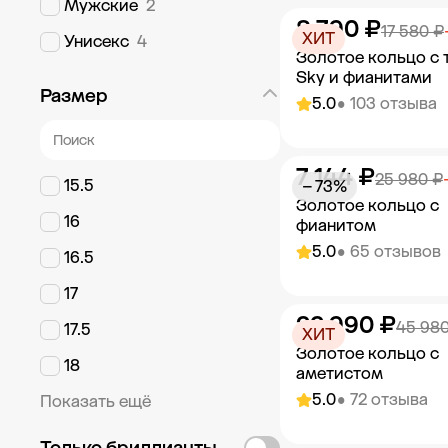
Мужские
2
8 790 ₽
Добавить в к
17 580 ₽
ХИТ
Унисекс
4
Золотое кольцо с 
Sky и фианитами
Размер
5.0
• 103 отзыва
7 144 ₽
Добавить в к
25 980 ₽
15.5
− 73%
Золотое кольцо с
16
фианитом
5.0
• 65 отзывов
16.5
17
22 990 ₽
Добавить в к
45 980
17.5
ХИТ
Золотое кольцо с
18
аметистом
5.0
• 72 отзыва
Показать ещё