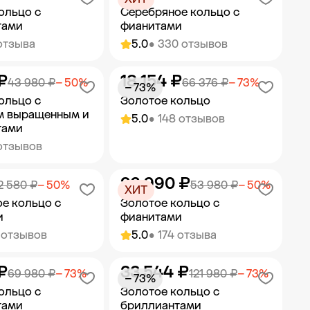
ольцо с
Серебряное кольцо с
тами
фианитами
отзыва
5.0
• 330 отзывов
₽
18 154 ₽
ить в корзину
Добавить в корзину
43 980 ₽
− 50%
66 376 ₽
− 73%
− 73%
ольцо с
Золотое кольцо
м выращенным и
5.0
• 148 отзывов
тами
отзывов
26 990 ₽
ить в корзину
Добавить в корзину
2 580 ₽
− 50%
53 980 ₽
− 50%
ХИТ
е кольцо с
Золотое кольцо с
и
фианитами
 отзывов
5.0
• 174 отзыва
₽
33 544 ₽
ить в корзину
Добавить в корзину
69 980 ₽
− 73%
121 980 ₽
− 73%
− 73%
ольцо с
Золотое кольцо с
тами
бриллиантами