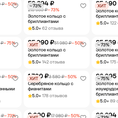
59 394 ₽
35 490
орзину
Добавить в корзину
Добав
 ₽
− 50%
− 73%
ХИТ
215 980 ₽
− 73%
Золотое к
Золотое кольцо с
бриллиан
бриллиантами
5.0
• 122
5.0
• 62 отзыва
25 990 ₽
25 569
орзину
Добавить в корзину
Добав
 ₽
− 75%
51 980 ₽
− 50%
ХИТ
− 73%
Золотое кольцо с
Золотое к
бриллиантами
бриллиан
5.0
• 142 отзыва
5.0
• 175
1 790 ₽
26 995
орзину
Добавить в корзину
Добав
 ₽
− 50%
3 580 ₽
− 50%
ХИТ
− 75%
Серебряное кольцо с
Золотое к
енными
фианитами
изумрудо
бриллиан
5.0
• 178 отзывов
в
5.0
• 89 
8 990 ₽
36 294
орзину
Добавить в корзину
Добав
 ₽
− 73%
17 980 ₽
− 50%
ХИТ
− 73%