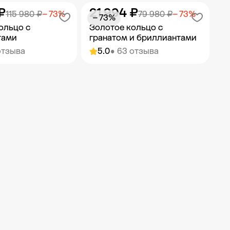
₽
21 994 ₽
ить в корзину
Добавить в корзину
115 980 ₽
− 73%
79 980 ₽
− 73%
− 73%
ольцо с
Золотое кольцо с
тами
гранатом и бриллиантами
отзыва
5.0
• 63 отзыва
ить в корзину
Добавить в корзину