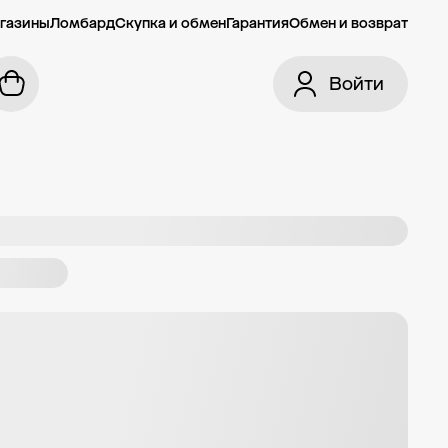
газины
Ломбард
Скупка и обмен
Гарантия
Обмен и возврат
Войти