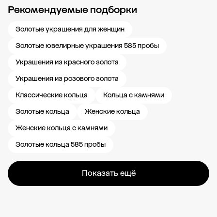
Рекомендуемые подборки
Новости компании
Журнал ЗОЛОТОЙ
Блог
Карьера в 585 Золотой
Золотые украшения для женщин
Золотые ювелирные украшения 585 пробы
Украшения из красного золота
Украшения из розового золота
Классические кольца
Кольца с камнями
Золотые кольца
Женские кольца
Женские кольца с камнями
Золотые кольца 585 пробы
Показать ещё