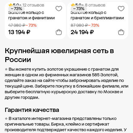
5.0
• 12 отзывов
5.0
• 8 отзывов
− 73%
− 73%
Добавить в корзину
Добавить в корзину
Золотое кольцо с
Золотое кольцо с
гранатом и фианитами
гранатом и бриллиантами
47 980 ₽
− 73%
87 980 ₽
− 73%
13 194 ₽
24 194 ₽
Крупнейшая ювелирная сеть в
Добавить в корзину
Добавить в корзину
России
⭐ Вы можете купить золотое украшение с гранатом для
женщин в одном из фирменных магазинов 585 Золотой,
сделайте заказ на сайте чтобы забронировать изделие по
текущей цене. Заберите покупку в
ближайшем филиале
, или
выберите бесплатную курьерскую доставку по Москве и
другим городам.
Гарантия качества
⭐ В каталоге интернет-магазина представлены только
оригинальные товары. Бирка, клеймо и сертификат
производителя подтверждает качество каждого изделия. У