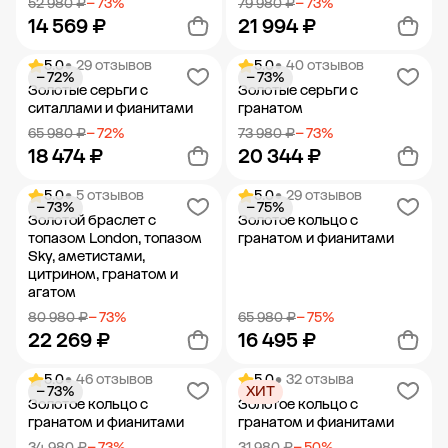
52 980 ₽
− 73%
79 980 ₽
− 73%
14 569 ₽
21 994 ₽
5.0
• 29 отзывов
5.0
• 40 отзывов
− 72%
− 73%
Добавить в корзину
Добавить в корзину
Золотые серьги с
Золотые серьги с
ситаллами и фианитами
гранатом
65 980 ₽
− 72%
73 980 ₽
− 73%
18 474 ₽
20 344 ₽
5.0
• 5 отзывов
5.0
• 29 отзывов
− 73%
− 75%
Добавить в корзину
Добавить в корзину
Золотой браслет с
Золотое кольцо с
топазом London, топазом
гранатом и фианитами
Sky, аметистами,
цитрином, гранатом и
агатом
80 980 ₽
− 73%
65 980 ₽
− 75%
22 269 ₽
16 495 ₽
5.0
• 46 отзывов
5.0
• 32 отзыва
− 73%
ХИТ
Добавить в корзину
Добавить в корзину
Золотое кольцо с
Золотое кольцо с
гранатом и фианитами
гранатом и фианитами
34 980 ₽
− 73%
31 980 ₽
− 50%