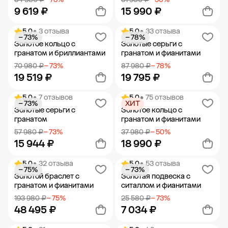
9 619 ₽
15 990 ₽
5.0
• 3 отзыва
5.0
• 33 отзыва
− 73%
− 78%
Добавить в корзину
Добавить в корзину
Золотое кольцо с
Золотые серьги с
гранатом и бриллиантами
гранатом и фианитами
70 980 ₽
− 73%
87 980 ₽
− 78%
19 519 ₽
19 795 ₽
5.0
• 7 отзывов
5.0
• 75 отзывов
− 73%
ХИТ
Добавить в корзину
Добавить в корзину
Золотые серьги с
Золотое кольцо с
гранатом
гранатом и фианитами
57 980 ₽
− 73%
37 980 ₽
− 50%
15 944 ₽
18 990 ₽
5.0
• 32 отзыва
5.0
• 53 отзыва
− 75%
− 73%
Добавить в корзину
Добавить в корзину
Золотой браслет с
Золотая подвеска с
гранатом и фианитами
ситаллом и фианитами
193 980 ₽
− 75%
25 580 ₽
− 73%
48 495 ₽
7 034 ₽