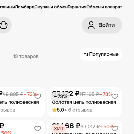
газины
Ломбард
Скупка и обмен
Гарантия
Обмен и возврат
Войти
Популярные
13 товаров
₽
32 122 ₽
48 805 ₽
− 73%
117 105 ₽
− 73%
− 73%
епь полновесная
Золотая цепь полновесная
тзывов
5.0
• 6 отзывов
 ₽
31 468 ₽
ить в корзину
Добавить в корзину
63 012 ₽
− 50%
ХИТ
− 50%