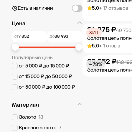
Золотая цепь полн
Есть в наличии
5.0
• 17 отзывов
Цена
24 875 ₽
Добавить в к
49 750
ХИТ
от
до
Золотая цепь полн
5.0
• 1 отзыв
Популярные цены
39 052 ₽
Добавить в к
142 19
− 73%
от 5 000 ₽ до 15 000 ₽
Золотая цепь полн
от 15 000 ₽ до 50 000 ₽
Добавить в к
от 50 000 ₽ до 100 000 ₽
Материал
Золото
13
Красное золото
7