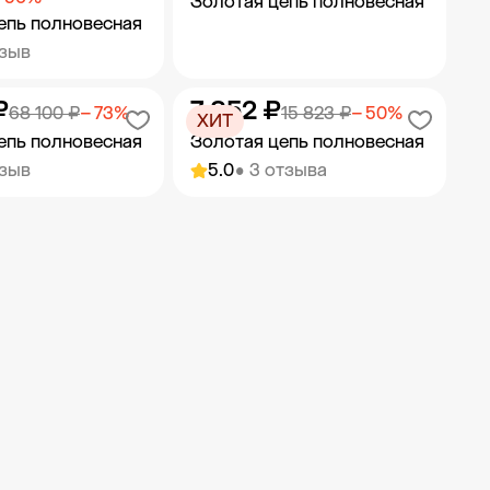
Золотая цепь полновесная
епь полновесная
тзыв
₽
7 852 ₽
ить в корзину
Добавить в корзину
68 100 ₽
− 73%
15 823 ₽
− 50%
ХИТ
епь полновесная
Золотая цепь полновесная
тзыв
5.0
• 3 отзыва
ить в корзину
Добавить в корзину