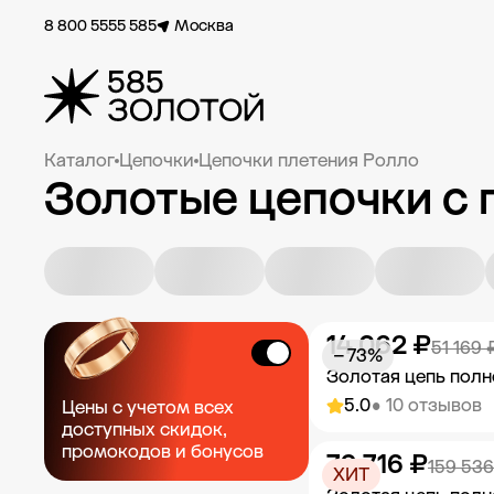
8 800 5555 585
Москва
Каталог
Цепочки
Цепочки плетения Ролло
Золотые цепочки с 
14 062 ₽
51 169 
− 73%
Золотая цепь полн
5.0
• 10 отзывов
Цены с учетом всех
доступных скидок,
промокодов и бонусов
79 716 ₽
Добавить в к
159 536
ХИТ