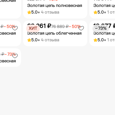
овесная
Золотая цепь полновесная
Золотая ц
5.0
• 4 отзыва
5.0
• 1 о
38 361 ₽
18 677 
орзину
Добавить в корзину
Добав
 ₽
− 50%
76 889 ₽
− 50%
ХИТ
− 73%
овесная
Золотая цепь облегченная
Золотая ц
5.0
• 4 отзыва
5.0
• 1 о
орзину
Добавить в корзину
Добав
2 ₽
− 73%
овесная
орзину