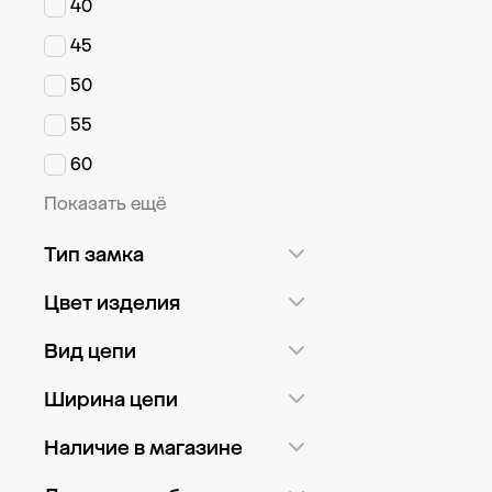
40
45
50
55
60
Показать ещё
Тип замка
Карабин
7
Цвет изделия
Шпрингель
6
Белый
5
Вид цепи
Желтый
1
Облегченная
1
Ширина цепи
Красный
7
Полновесная
11
0,9 мм
4
Наличие в магазине
Розовый
7
1 мм
1