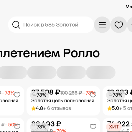
Ма
Поиск в 585 Золотой
плетением Ролло
27 508 ₽
13 383 
₽
− 73%
100 266 ₽
− 73%
− 73%
− 73%
овесная
Золотая цепь полновесная
Золотая ц
4.8
• 6 отзывов
5.0
• 5 о
88 493 ₽
74 022
орзину
Добавить в корзину
Добав
 ₽
− 50%
− 73%
ХИТ
322 077 ₽
− 73%
148 044 ₽